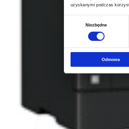
uzyskanymi podczas korzysta
Wybór
Niezbędne
zgody
Odmowa