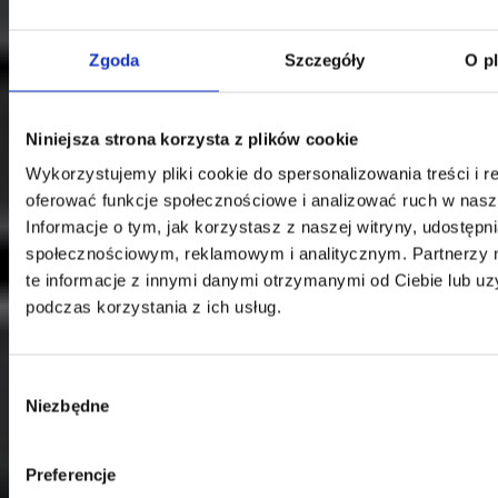
Zgoda
Szczegóły
O p
Niniejsza strona korzysta z plików cookie
Wykorzystujemy pliki cookie do spersonalizowania treści i r
Regulamin płatności online
oferować funkcje społecznościowe i analizować ruch w nasze
Informacje o tym, jak korzystasz z naszej witryny, udostęp
społecznościowym, reklamowym i analitycznym. Partnerzy
te informacje z innymi danymi otrzymanymi od Ciebie lub u
podczas korzystania z ich usług.
Wybór
Niezbędne
zgody
Preferencje