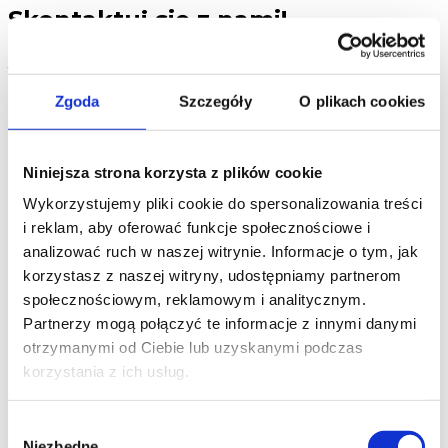
Skontaktuj się z nami!
Jesteśmy tutaj, aby odpowiedzieć na Twoje pytania i
pomóc w każdej sprawie.
Zgoda
Szczegóły
O plikach cookies
Porozmawiajmy
Niniejsza strona korzysta z plików cookie
DKS Sp. z o.o.
Wykorzystujemy pliki cookie do spersonalizowania treści
ul. Energetyczna 15
i reklam, aby oferować funkcje społecznościowe i
80-180
Kowale
NIP: 583-27-90-417
analizować ruch w naszej witrynie. Informacje o tym, jak
KRS: 0000099557
korzystasz z naszej witryny, udostępniamy partnerom
REGON: 190917946
społecznościowym, reklamowym i analitycznym.
Partnerzy mogą połączyć te informacje z innymi danymi
Social media
otrzymanymi od Ciebie lub uzyskanymi podczas
korzystania z ich usług.
Szybkie menu
Wybór
O nas
Niezbędne