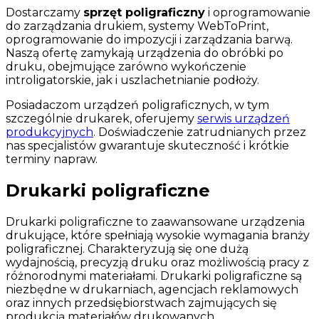
Dostarczamy
sprzęt poligraficzny
i oprogramowanie
do zarządzania drukiem, systemy WebToPrint,
oprogramowanie do impozycji i zarządzania barwą.
Naszą ofertę zamykają urządzenia do obróbki po
druku, obejmujące zarówno wykończenie
introligatorskie, jak i uszlachetnianie podłoży.
Posiadaczom urządzeń poligraficznych, w tym
szczególnie drukarek, oferujemy
serwis urządzeń
produkcyjnych
. Doświadczenie zatrudnianych przez
nas specjalistów gwarantuje skuteczność i krótkie
terminy napraw.
Drukarki poligraficzne
Drukarki poligraficzne to zaawansowane urządzenia
drukujące, które spełniają wysokie wymagania branży
poligraficznej. Charakteryzują się one dużą
wydajnością, precyzją druku oraz możliwością pracy z
różnorodnymi materiałami. Drukarki poligraficzne są
niezbędne w drukarniach, agencjach reklamowych
oraz innych przedsiębiorstwach zajmujących się
produkcją materiałów drukowanych.