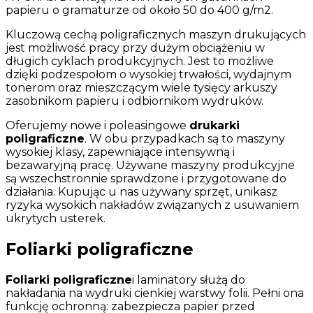
papieru o gramaturze od około 50 do 400 g/m2.
Kluczową cechą poligraficznych maszyn drukujących
jest możliwość pracy przy dużym obciążeniu w
długich cyklach produkcyjnych. Jest to możliwe
dzięki podzespołom o wysokiej trwałości, wydajnym
tonerom oraz mieszczącym wiele tysięcy arkuszy
zasobnikom papieru i odbiornikom wydruków.
Oferujemy nowe i poleasingowe
drukarki
poligraficzne
. W obu przypadkach są to maszyny
wysokiej klasy, zapewniające intensywną i
bezawaryjną pracę. Używane maszyny produkcyjne
są wszechstronnie sprawdzone i przygotowane do
działania. Kupując u nas używany sprzęt, unikasz
ryzyka wysokich nakładów związanych z usuwaniem
ukrytych usterek.
Foliarki poligraficzne
Foliarki poligraficzne
i laminatory służą do
nakładania na wydruki cienkiej warstwy folii. Pełni ona
funkcję ochronną: zabezpiecza papier przed