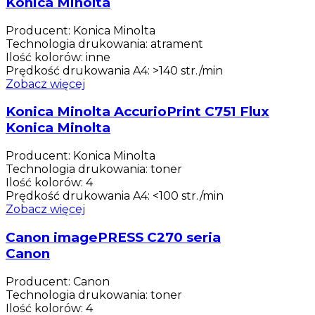
Konica Minolta
Producent
:
Konica Minolta
Technologia drukowania
:
atrament
Ilość kolorów
:
inne
Prędkość drukowania A4
:
>140 str./min
Zobacz więcej
Konica Minolta AccurioPrint C751 Flux
Konica Minolta
Producent
:
Konica Minolta
Technologia drukowania
:
toner
Ilość kolorów
:
4
Prędkość drukowania A4
:
<100 str./min
Zobacz więcej
Canon imagePRESS C270 seria
Canon
Producent
:
Canon
Technologia drukowania
:
toner
Ilość kolorów
:
4