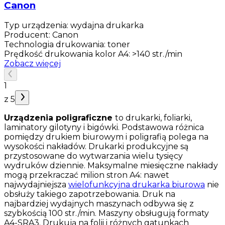
Canon
Typ urządzenia
:
wydajna drukarka
Producent
:
Canon
Technologia drukowania
:
toner
Prędkość drukowania kolor A4
:
>140 str./min
Zobacz więcej
1
z
5
Urządzenia poligraficzne
to drukarki, foliarki,
laminatory gilotyny i bigówki. Podstawowa różnica
pomiędzy drukiem biurowym i poligrafią polega na
wysokości nakładów. Drukarki produkcyjne są
przystosowane do wytwarzania wielu tysięcy
wydruków dziennie. Maksymalne miesięczne nakłady
mogą przekraczać milion stron A4: nawet
najwydajniejsza
wielofunkcyjna drukarka biurowa
nie
obsłuży takiego zapotrzebowania. Druk na
najbardziej wydajnych maszynach odbywa się z
szybkością 100 str./min. Maszyny obsługują formaty
A4-SRA3. Drukują na folii i różnych gatunkach