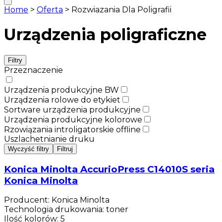
Home
>
Oferta
>
Rozwiazania Dla Poligrafii
Urządzenia poligraficzne
Filtry
Przeznaczenie
Urządzenia produkcyjne BW
Urządzenia rolowe do etykiet
Sortware urządzenia produkcyjne
Urządzenia produkcyjne kolorowe
Rzowiązania introligatorskie offline
Uszlachetnianie druku
Wyczyść filtry
Filtruj
Konica Minolta AccurioPress C14010S seria
Konica Minolta
Producent
:
Konica Minolta
Technologia drukowania
:
toner
Ilość kolorów
:
5