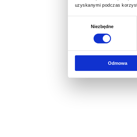
uzyskanymi podczas korzysta
Wybór
Niezbędne
zgody
Odmowa