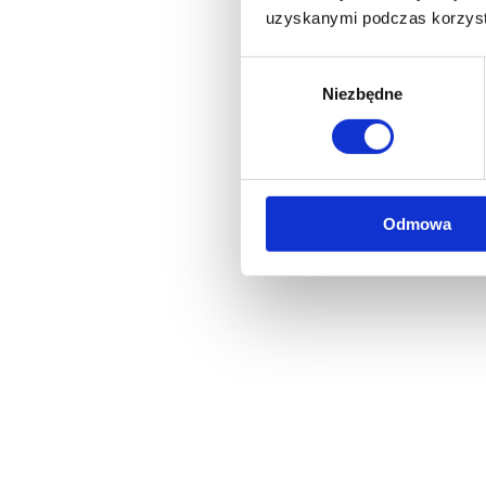
uzyskanymi podczas korzysta
Wybór
Niezbędne
zgody
Odmowa