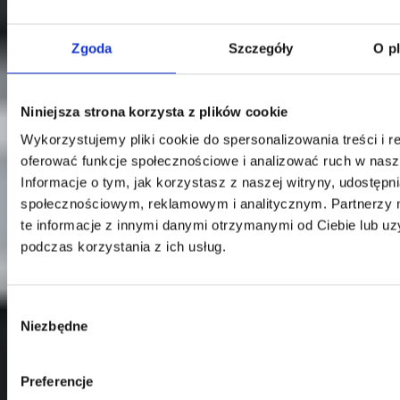
Zgoda
Szczegóły
O p
Niniejsza strona korzysta z plików cookie
Wykorzystujemy pliki cookie do spersonalizowania treści i r
oferować funkcje społecznościowe i analizować ruch w nasze
Informacje o tym, jak korzystasz z naszej witryny, udostęp
społecznościowym, reklamowym i analitycznym. Partnerzy
te informacje z innymi danymi otrzymanymi od Ciebie lub u
podczas korzystania z ich usług.
Regulamin płatności online
Wybór
Niezbędne
zgody
Preferencje