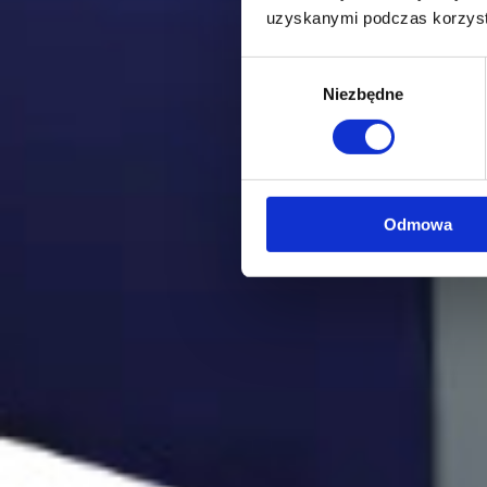
uzyskanymi podczas korzysta
Wybór
Niezbędne
zgody
Odmowa