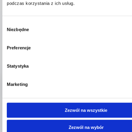
podczas korzystania z ich usług.
Wybór
Niezbędne
zgody
Preferencje
Statystyka
Marketing
Klauzula Ochrony Danych / Data Protection
Zezwól na wszystkie
Zezwól na wybór