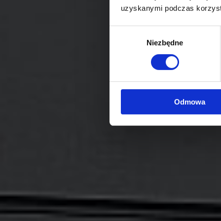
uzyskanymi podczas korzysta
Wybór
Niezbędne
zgody
Odmowa