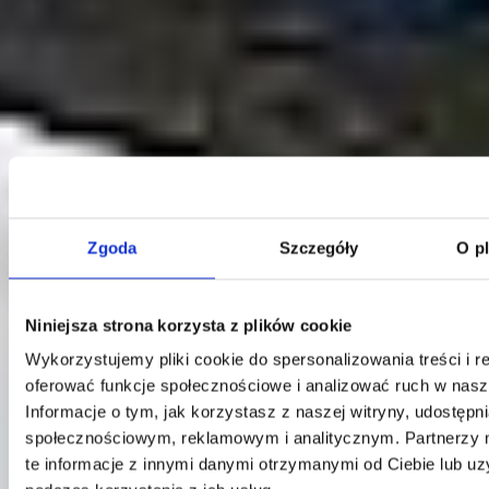
Zgoda
Szczegóły
O p
Kontakt
Niniejsza strona korzysta z plików cookie
Centrala
Wykorzystujemy pliki cookie do spersonalizowania treści i r
Telefon:
58 309 03 07
oferować funkcje społecznościowe i analizować ruch w nasze
E-mail:
kontakt@dks.pl
Informacje o tym, jak korzystasz z naszej witryny, udostęp
Dział Obsługi Klienta
społecznościowym, reklamowym i analitycznym. Partnerzy
Telefon:
58 350 66 05
te informacje z innymi danymi otrzymanymi od Ciebie lub u
E-mail:
serwis@dks.pl