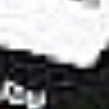
Ochrona sygnalistów