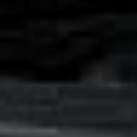
objętości maksymalnej 3 arkuszy na list oraz broszur o objętości
maksymalnej 20 arkuszy (80 stron), zapewniając poprawę wydajności
biura oraz profesjonalnych dokumentów.
Skontaktuj się z nami!
Jesteśmy tutaj, aby odpowiedzieć na Twoje pytania i
pomóc w każdej sprawie.
Porozmawiajmy
DKS Sp. z o.o.
ul. Energetyczna 15
80-180
Kowale
NIP: 583-27-90-417
KRS: 0000099557
REGON: 190917946
Social media