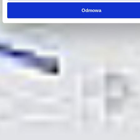
E-mail:
serwis@dks.pl
Odmowa
Szybkie menu
O nas