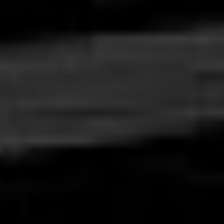
Home
>
Oferta
>
Produkty
>
Bizhub C257i