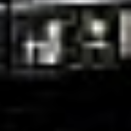
Rozwiązania Video
XSM Medyk
Materiały eksploatacyjne
Serwis
Zgłoszenie serwisowe
Serwis urządzeń wielofunkcyjnych
Serwis urządzeń produkcyjnych
Serwis urządzeń wielkoformatowych
Kontrakt Obsługi Serwisowej
O firmie
DKS
Oddziały
Kariera
Certyfikaty
Blog
Strefa Klienta
Eksport
Kontakt