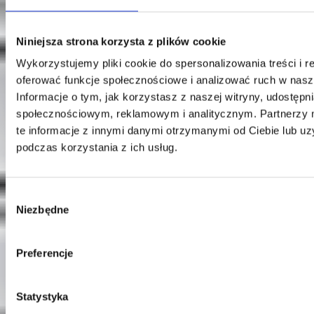
Niniejsza strona korzysta z plików cookie
Wykorzystujemy pliki cookie do spersonalizowania treści i r
oferować funkcje społecznościowe i analizować ruch w nasze
Informacje o tym, jak korzystasz z naszej witryny, udostęp
społecznościowym, reklamowym i analitycznym. Partnerzy
te informacje z innymi danymi otrzymanymi od Ciebie lub u
Klauzula Ochrony Danych / Data Protection
podczas korzystania z ich usług.
Wybór
Niezbędne
zgody
Preferencje
Statystyka