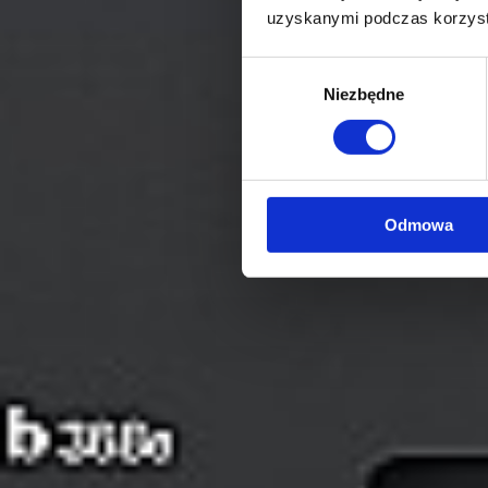
uzyskanymi podczas korzysta
Wybór
Niezbędne
zgody
Odmowa