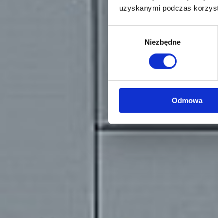
uzyskanymi podczas korzysta
Wybór
Niezbędne
zgody
Odmowa