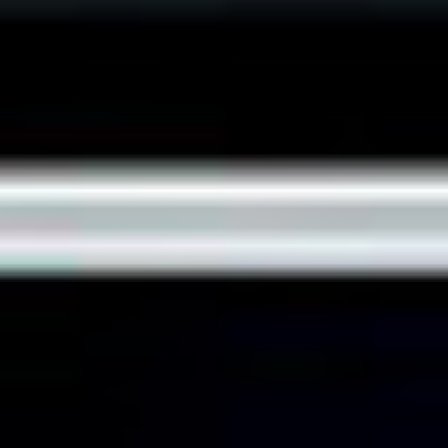
Home
>
Oferta
>
Produkty
>
C284e