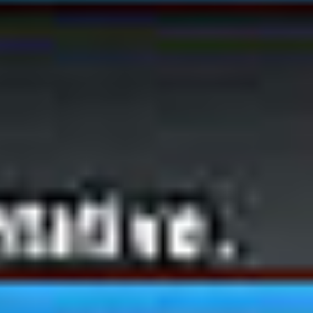
pomóc w każdej sprawie.
Porozmawiajmy
DKS Sp. z o.o.
ul. Energetyczna 15
80-180
Kowale
NIP: 583-27-90-417
KRS: 0000099557
REGON: 190917946
Social media
Szybkie menu
O nas