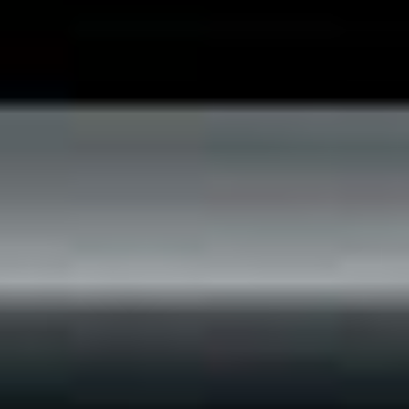
Rozwiązania Video
XSM Medyk
Materiały eksploatacyjne
Serwis
Zgłoszenie serwisowe
Serwis urządzeń wielofunkcyjnych
Serwis urządzeń produkcyjnych
Serwis urządzeń wielkoformatowych
Kontrakt Obsługi Serwisowej
O firmie
DKS
Oddziały
Kariera
Certyfikaty
Blog
Strefa Klienta
Eksport
Kontakt