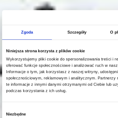
Kontakt
Zgoda
Szczegóły
O p
Centrala
Telefon:
58 309 03 07
Niniejsza strona korzysta z plików cookie
E-mail:
kontakt@dks.pl
Wykorzystujemy pliki cookie do spersonalizowania treści i r
Dział Obsługi Klienta
oferować funkcje społecznościowe i analizować ruch w nasze
Telefon:
58 350 66 05
E-mail:
serwis@dks.pl
Informacje o tym, jak korzystasz z naszej witryny, udostęp
społecznościowym, reklamowym i analitycznym. Partnerzy
te informacje z innymi danymi otrzymanymi od Ciebie lub u
podczas korzystania z ich usług.
DKS Sp. z o.o.
ul. Energetyczna 15
80-180
Kowale
Wybór
NIP: 583-27-90-417
Niezbędne
zgody
KRS: 0000099557