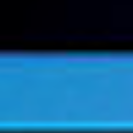
Konica Minolta
C284e
Skontaktuj się z nami
Opis
Do pobrania
Brak opisu dla tego produktu.
Skontaktuj się z nami!
Jesteśmy tutaj, aby odpowiedzieć na Twoje pytania i