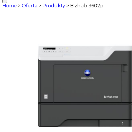
Home
>
Oferta
>
Produkty
>
Bizhub 3602p