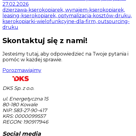
27.02.2026
dzierżawa-kserokopiarek, wynajem-kserokopiarek,
leasing-kserokopiarek, optymalizacja-kosztów-druku,
kserokopiarki-wielofunkcyjne-dla-firm, outsourcing-
druku
Skontaktuj się z nami!
Jesteśmy tutaj, aby odpowiedzieć na Twoje pytania i
pomóc w każdej sprawie.
Porozmawiajmy
DKS Sp. z o.o.
ul. Energetyczna 15
80-180
Kowale
NIP: 583-27-90-417
KRS: 0000099557
REGON: 190917946
Social media