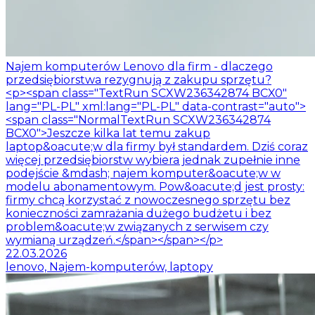
Najem komputerów Lenovo dla firm - dlaczego
przedsiębiorstwa rezygnują z zakupu sprzętu?
<p><span class="TextRun SCXW236342874 BCX0"
lang="PL-PL" xml:lang="PL-PL" data-contrast="auto">
<span class="NormalTextRun SCXW236342874
BCX0">Jeszcze kilka lat temu zakup
laptop&oacute;w dla firmy był standardem. Dziś coraz
więcej przedsiębiorstw wybiera jednak zupełnie inne
podejście &mdash; najem komputer&oacute;w w
modelu abonamentowym. Pow&oacute;d jest prosty:
firmy chcą korzystać z nowoczesnego sprzętu bez
konieczności zamrażania dużego budżetu i bez
problem&oacute;w związanych z serwisem czy
wymianą urządzeń.</span></span></p>
22.03.2026
lenovo, Najem-komputerów, laptopy