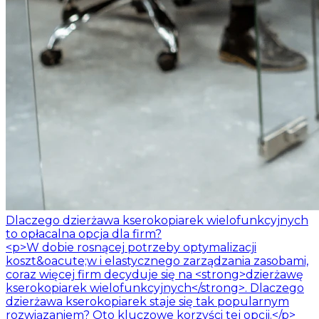
Dlaczego dzierżawa kserokopiarek wielofunkcyjnych
to opłacalna opcja dla firm?
<p>W dobie rosnącej potrzeby optymalizacji
koszt&oacute;w i elastycznego zarządzania zasobami,
coraz więcej firm decyduje się na <strong>dzierżawę
kserokopiarek wielofunkcyjnych</strong>. Dlaczego
dzierżawa kserokopiarek staje się tak popularnym
rozwiązaniem? Oto kluczowe korzyści tej opcji.</p>