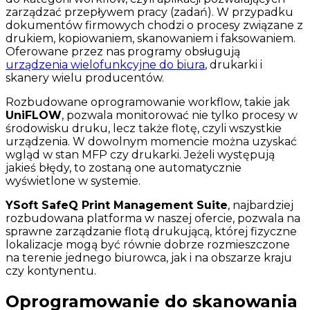
zarządzać przepływem pracy (zadań). W przypadku
dokumentów firmowych chodzi o procesy związane z
drukiem, kopiowaniem, skanowaniem i faksowaniem.
Oferowane przez nas programy obsługują
urządzenia wielofunkcyjne do biura
, drukarki i
skanery wielu producentów.
Rozbudowane oprogramowanie workflow, takie jak
UniFLOW
, pozwala monitorować nie tylko procesy w
środowisku druku, lecz także flotę, czyli wszystkie
urządzenia. W dowolnym momencie można uzyskać
wgląd w stan MFP czy drukarki. Jeżeli występują
jakieś błędy, to zostaną one automatycznie
wyświetlone w systemie.
YSoft SafeQ Print Management Suite
, najbardziej
rozbudowana platforma w naszej ofercie, pozwala na
sprawne zarządzanie flotą drukującą, której fizyczne
lokalizacje mogą być równie dobrze rozmieszczone
na terenie jednego biurowca, jak i na obszarze kraju
czy kontynentu.
Oprogramowanie do skanowania