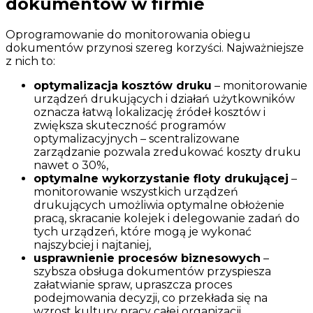
dokumentów w firmie
Oprogramowanie do monitorowania obiegu
dokumentów przynosi szereg korzyści. Najważniejsze
z nich to:
optymalizacja kosztów druku
– monitorowanie
urządzeń drukujących i działań użytkowników
oznacza łatwą lokalizację źródeł kosztów i
zwiększa skuteczność programów
optymalizacyjnych – scentralizowane
zarządzanie pozwala zredukować koszty druku
nawet o 30%,
optymalne wykorzystanie floty drukującej
–
monitorowanie wszystkich urządzeń
drukujących umożliwia optymalne obłożenie
pracą, skracanie kolejek i delegowanie zadań do
tych urządzeń, które mogą je wykonać
najszybciej i najtaniej,
usprawnienie procesów biznesowych
–
szybsza obsługa dokumentów przyspiesza
załatwianie spraw, upraszcza proces
podejmowania decyzji, co przekłada się na
wzrost kultury pracy całej organizacji,