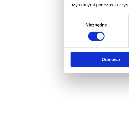
uzyskanymi podczas korzysta
Wybór
Niezbędne
zgody
Odmowa