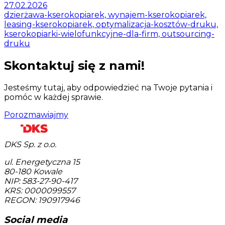
27.02.2026
dzierżawa-kserokopiarek, wynajem-kserokopiarek,
leasing-kserokopiarek, optymalizacja-kosztów-druku,
kserokopiarki-wielofunkcyjne-dla-firm, outsourcing-
druku
Skontaktuj się z nami!
Jesteśmy tutaj, aby odpowiedzieć na Twoje pytania i
pomóc w każdej sprawie.
Porozmawiajmy
DKS Sp. z o.o.
ul. Energetyczna 15
80-180
Kowale
NIP: 583-27-90-417
KRS: 0000099557
REGON: 190917946
Social media