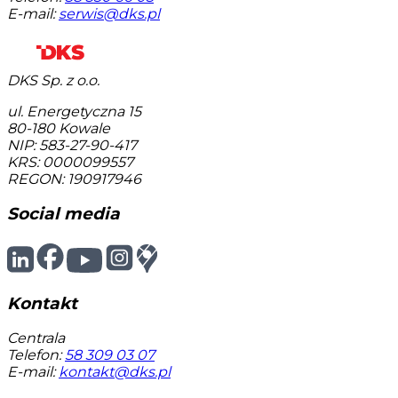
E-mail:
serwis@dks.pl
DKS Sp. z o.o.
ul. Energetyczna 15
80-180
Kowale
NIP: 583-27-90-417
KRS: 0000099557
REGON: 190917946
Social media
Kontakt
Centrala
Telefon:
58 309 03 07
E-mail:
kontakt@dks.pl