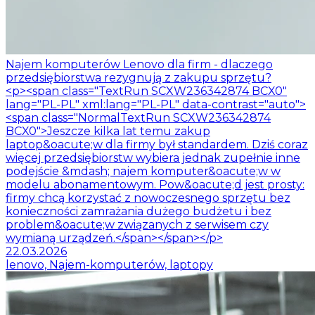
Najem komputerów Lenovo dla firm - dlaczego
przedsiębiorstwa rezygnują z zakupu sprzętu?
<p><span class="TextRun SCXW236342874 BCX0"
lang="PL-PL" xml:lang="PL-PL" data-contrast="auto">
<span class="NormalTextRun SCXW236342874
BCX0">Jeszcze kilka lat temu zakup
laptop&oacute;w dla firmy był standardem. Dziś coraz
więcej przedsiębiorstw wybiera jednak zupełnie inne
podejście &mdash; najem komputer&oacute;w w
modelu abonamentowym. Pow&oacute;d jest prosty:
firmy chcą korzystać z nowoczesnego sprzętu bez
konieczności zamrażania dużego budżetu i bez
problem&oacute;w związanych z serwisem czy
wymianą urządzeń.</span></span></p>
22.03.2026
lenovo, Najem-komputerów, laptopy