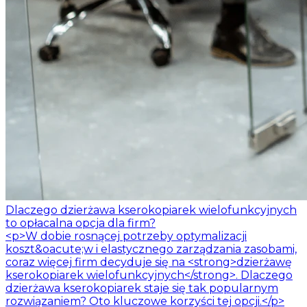
Dlaczego dzierżawa kserokopiarek wielofunkcyjnych
to opłacalna opcja dla firm?
<p>W dobie rosnącej potrzeby optymalizacji
koszt&oacute;w i elastycznego zarządzania zasobami,
coraz więcej firm decyduje się na <strong>dzierżawę
kserokopiarek wielofunkcyjnych</strong>. Dlaczego
dzierżawa kserokopiarek staje się tak popularnym
rozwiązaniem? Oto kluczowe korzyści tej opcji.</p>