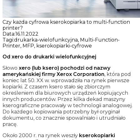
Czy każda cyfrowa kserokopiarka to multi-function
printer?
Data:
16.11.2022
Tagi:
drukarka-wielofunkcyjna, Multi-Function-
Printer, MFP, kserokopiarki-cyfrowe
Od xero do drukarki wielofunkcyjnej
Słowo
xero (lub ksero) pochodzi od nazwy
amerykańskiej firmy Xerox Corporation
, która pod
koniec lat 50. XX w. wprowadziła na rynek pierwsze
kopiarki. Z czasem ksero stało się zbiorczym
określeniem dla biurowych urządzeń kopiujących
innych producentów. Przez kilka dekad maszyny
kserograficzne pracowały w technologii analogowej.
Do każdego kopiowania potrzebny był oryginał
dokumentu, co znacznie spowalniało i utrudniało
pracę.
Około 2000 r. na rynek weszły
kserokopiarki