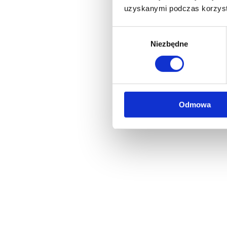
uzyskanymi podczas korzysta
Wybór
Niezbędne
zgody
Odmowa