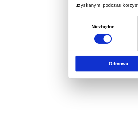
uzyskanymi podczas korzysta
Wybór
Niezbędne
zgody
Odmowa