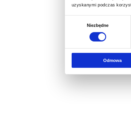
uzyskanymi podczas korzysta
Wybór
Niezbędne
zgody
Odmowa