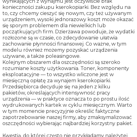
wynikających z wynajmu jest oczywiście brak
konieczności zakupu kserokopiarki. Bez względu na
to, czy chcemy cieszyć się nowym, czy też używanym
urządzeniem, wysoki jednorazowy koszt może okazać
się sporym problemem dla niewielkich lub
początkujących firm. Dzierżawa powoduje, że wydatki
rozłożone są w czasie, co zdecydowanie ułatwia
zachowanie płynności finansowej. Co ważne, w tym
modelu również możemy pozyskać urządzenia
używane, a także poleasingowe.
Kolejnym obszarem dla oszczędności są szeroko
rozumiane koszty użytkowania. Toner, komponenty
eksploatacyjne — to wszystko wliczone jest w
miesięczną opłatę za wynajem kserokopiarki.
Przedsiębiorca decyduje się na jeden z kilku
pakietów, określających intensywność pracy
urządzenia — w praktyce oznacza to po prostu ilość
wydrukowanych kartek w cyklu miesięcznym. Warto
w tym momencie precyzyjnie określić faktyczne
zapotrzebowanie naszej firmy, aby zmaksymalizować
oszczędności wybierając najbardziej korzystny pakiet.
Kwestią, do której często nie przykładamy należytej