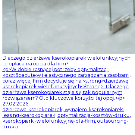
Dlaczego dzierżawa kserokopiarek wielofunkcyjnych
to opłacalna opcja dla firm?
<p>W dobie rosnącej potrzeby optymalizacji
koszt&oacute;w i elastycznego zarządzania zasobami,
coraz więcej firm decyduje się na <strong>dzierżawę
kserokopiarek wielofunkcyjnych</strong>. Dlaczego
dzierżawa kserokopiarek staje się tak popularnym
rozwiązaniem? Oto kluczowe korzyści tej opcji.</p>
27.02.2026
dzierżawa-kserokopiarek, wynajem-kserokopiarek,
leasing-kserokopiarek, optymalizacja-kosztów-druku,
kserokopiarki-wielofunkcyjne-dla-firm, outsourcing-
druku