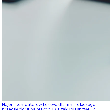
Najem komputerów Lenovo dla firm - dlaczego
przedsiębiorstwa rezygnują z zakupu sprzętu?