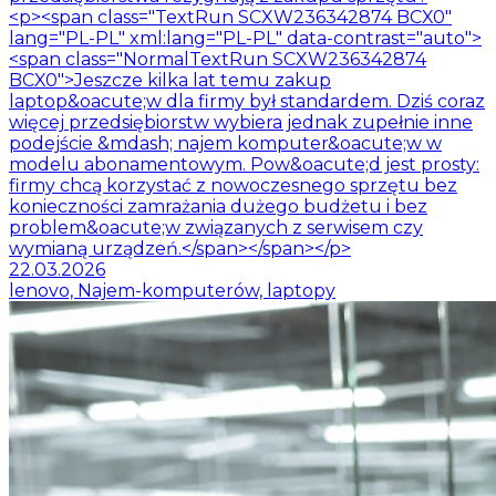
<p><span class="TextRun SCXW236342874 BCX0"
lang="PL-PL" xml:lang="PL-PL" data-contrast="auto">
<span class="NormalTextRun SCXW236342874
BCX0">Jeszcze kilka lat temu zakup
laptop&oacute;w dla firmy był standardem. Dziś coraz
więcej przedsiębiorstw wybiera jednak zupełnie inne
podejście &mdash; najem komputer&oacute;w w
modelu abonamentowym. Pow&oacute;d jest prosty:
firmy chcą korzystać z nowoczesnego sprzętu bez
konieczności zamrażania dużego budżetu i bez
problem&oacute;w związanych z serwisem czy
wymianą urządzeń.</span></span></p>
22.03.2026
lenovo, Najem-komputerów, laptopy