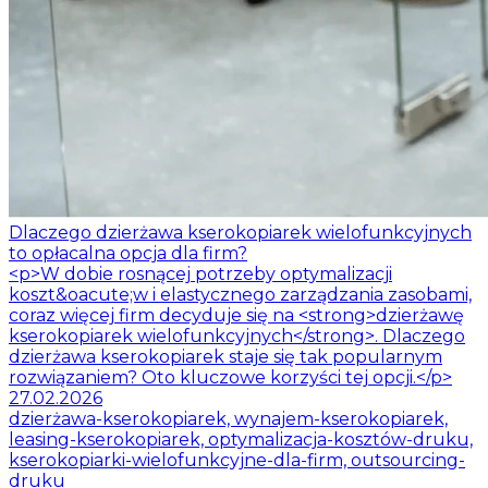
Dlaczego dzierżawa kserokopiarek wielofunkcyjnych
to opłacalna opcja dla firm?
<p>W dobie rosnącej potrzeby optymalizacji
koszt&oacute;w i elastycznego zarządzania zasobami,
coraz więcej firm decyduje się na <strong>dzierżawę
kserokopiarek wielofunkcyjnych</strong>. Dlaczego
dzierżawa kserokopiarek staje się tak popularnym
rozwiązaniem? Oto kluczowe korzyści tej opcji.</p>
27.02.2026
dzierżawa-kserokopiarek, wynajem-kserokopiarek,
leasing-kserokopiarek, optymalizacja-kosztów-druku,
kserokopiarki-wielofunkcyjne-dla-firm, outsourcing-
druku