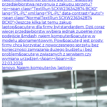
przedsiębiorstwa rezygnują z zakupu sprzętu?
<p><span class="TextRun SCXW236342874 BCX0"
lang="PL-PL" xml:lang="PL-PL" data-contrast="auto">
<span class="NormalTextRun SCXW236342874
BCX0">Jeszcze kilka lat temu zakup
laptop&oacute;w dla firmy był standardem. Dziś coraz
więcej przedsiębiorstw wybiera jednak zupełnie inne
podejście &mdash; najem komputer&oacute;w w
modelu abonamentowym. Pow&oacute;d jest prosty:
firmy chcą korzystać z nowoczesnego sprzętu bez
konieczności zamrażania dużego budżetu i bez
problem&oacute;w związanych z serwisem czy
wymianą urządzeń.</span></span></p>
22.03.2026
lenovo, Najem-komputerów, laptopy