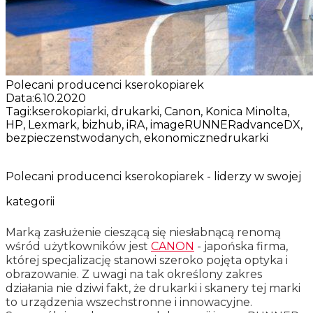
Polecani producenci kserokopiarek
Data:
6.10.2020
Tagi:
kserokopiarki, drukarki, Canon, Konica Minolta,
HP, Lexmark, bizhub, iRA, imageRUNNERadvanceDX,
bezpieczenstwodanych, ekonomicznedrukarki
Polecani producenci kserokopiarek - liderzy w swojej
kategorii
Marką zasłużenie cieszącą się niesłabnącą renomą
wśród użytkowników jest
CANON
- japońska firma,
której specjalizację stanowi szeroko pojęta optyka i
obrazowanie. Z uwagi na tak określony zakres
działania nie dziwi fakt, że drukarki i skanery tej marki
to urządzenia wszechstronne i innowacyjne.