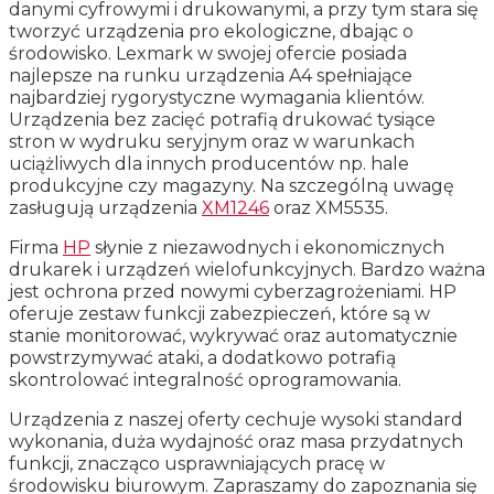
danymi cyfrowymi i drukowanymi, a przy tym stara się
tworzyć urządzenia pro ekologiczne, dbając o
środowisko. Lexmark w swojej ofercie posiada
najlepsze na runku urządzenia A4 spełniające
najbardziej rygorystyczne wymagania klientów.
Urządzenia bez zacięć potrafią drukować tysiące
stron w wydruku seryjnym oraz w warunkach
uciążliwych dla innych producentów np. hale
produkcyjne czy magazyny. Na szczególną uwagę
zasługują urządzenia
XM1246
oraz XM5535.
Firma
HP
słynie z niezawodnych i ekonomicznych
drukarek i urządzeń wielofunkcyjnych. Bardzo ważna
jest ochrona przed nowymi cyberzagrożeniami. HP
oferuje zestaw funkcji zabezpieczeń, które są w
stanie monitorować, wykrywać oraz automatycznie
powstrzymywać ataki, a dodatkowo potrafią
skontrolować integralność oprogramowania.
Urządzenia z naszej oferty cechuje wysoki standard
wykonania, duża wydajność oraz masa przydatnych
funkcji, znacząco usprawniających pracę w
środowisku biurowym. Zapraszamy do zapoznania się