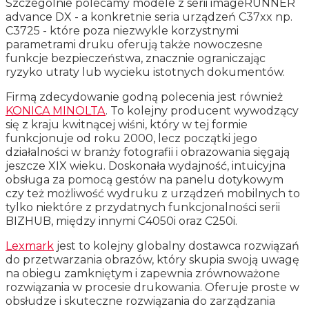
Szczególnie polecamy modele z serii imageRUNNER
advance DX - a konkretnie seria urządzeń C37xx np.
C3725 - które poza niezwykle korzystnymi
parametrami druku oferują także nowoczesne
funkcje bezpieczeństwa, znacznie ograniczając
ryzyko utraty lub wycieku istotnych dokumentów.
Firmą zdecydowanie godną polecenia jest również
KONICA MINOLTA
. To kolejny producent wywodzący
się z kraju kwitnącej wiśni, który w tej formie
funkcjonuje od roku 2000, lecz początki jego
działalności w branży fotografii i obrazowania sięgają
jeszcze XIX wieku. Doskonała wydajność, intuicyjna
obsługa za pomocą gestów na panelu dotykowym
czy też możliwość wydruku z urządzeń mobilnych to
tylko niektóre z przydatnych funkcjonalności serii
BIZHUB, między innymi C4050i oraz C250i.
Lexmark
jest to kolejny globalny dostawca rozwiązań
do przetwarzania obrazów, który skupia swoją uwagę
na obiegu zamkniętym i zapewnia zrównoważone
rozwiązania w procesie drukowania. Oferuje proste w
obsłudze i skuteczne rozwiązania do zarządzania