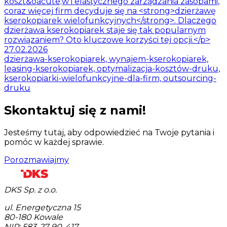
koszt&oacute;w i elastycznego zarządzania zasobami,
coraz więcej firm decyduje się na <strong>dzierżawę
kserokopiarek wielofunkcyjnych</strong>. Dlaczego
dzierżawa kserokopiarek staje się tak popularnym
rozwiązaniem? Oto kluczowe korzyści tej opcji.</p>
27.02.2026
dzierżawa-kserokopiarek, wynajem-kserokopiarek,
leasing-kserokopiarek, optymalizacja-kosztów-druku,
kserokopiarki-wielofunkcyjne-dla-firm, outsourcing-
druku
Skontaktuj się z nami!
Jesteśmy tutaj, aby odpowiedzieć na Twoje pytania i
pomóc w każdej sprawie.
Porozmawiajmy
DKS Sp. z o.o.
ul. Energetyczna 15
80-180
Kowale
NIP: 583-27-90-417