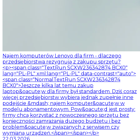
Najem komputerów Lenovo dla firm - dlaczego
przedsiębiorstwa rezygnują z zakupu sprzętu?
<p><span class="TextRun SCXW236342874 BCX0"
lang="PL-PL" xml:lang="PL-PL" data-contrast="auto">
<span class="NormalTextRun SCXW236342874
BCX0">Jeszcze kilka lat temu zakup
laptop&oacute;w dla firmy był standardem. Dziś coraz
więcej przedsiębiorstw wybiera jednak zupełnie inne
podejście &mdash; najem komputer&oacute;w w
modelu abonamentowym. Pow&oacute;d jest prosty:
firmy chcą korzystać z nowoczesnego sprzętu bez
konieczności zamrażania dużego budżetu i bez
problem&oacute;w związanych z serwisem czy
wymianą urządzeń.</span></span></p>
22.03.2026