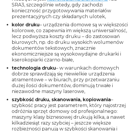
SRA3, szczególnie wtedy, gdy zachodzi
konieczność przygotowywania materiałów
prezentacyjnych czy składanych ulotek,
kolor druku
– urządzenia domowe są w większości
kolorowe, co zapewnia im większą uniwersalność,
lecz podwyższa koszty druku – do zastosowań
biurowych, np. do druku wysokich wolumenów
dokumentów tekstowych, znacznie
ekonomiczniejsze są wysokowydajne drukarki i
kserokopiarki czarno-białe,
technologia druku
– w warunkach domowych
dobrze sprawdzają się niewielkie urządzenia
atramentowe – w biurach, przy przetwarzaniu
dużej ilości dokumentów, dominują trwałe i
niezawodne maszyny laserowe,
szybkość druku, skanowania, kopiowania
–
szybkość pracy jest parametrem, który najostrzej
odróżnia sprzęt domowy od profesjonalnego:
maszyny klasy biznesowej drukują kilka, a nawet
kilkadziesiąt razy szybciej – jeszcze większe
rozbieżności panują w szybkości skanowania i