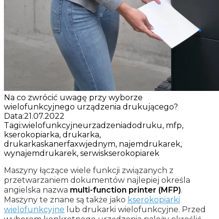
Na co zwrócić uwagę przy wyborze
wielofunkcyjnego urządzenia drukującego?
Data:
21.07.2022
Tagi:
wielofunkcyjneurzadzeniadodruku, mfp,
kserokopiarka, drukarka,
drukarkaskanerfaxwjednym, najemdrukarek,
wynajemdrukarek, serwiskserokopiarek
Maszyny łączące wiele funkcji związanych z
przetwarzaniem dokumentów najlepiej określa
angielska nazwa
multi-function printer (MFP)
.
Maszyny te znane są także jako
kserokopiarki
wielofunkcyjne
lub drukarki wielofunkcyjne. Przed