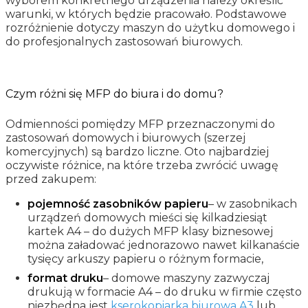
wyborem konkretnego urządzenia należy określić
warunki, w których będzie pracowało. Podstawowe
rozróżnienie dotyczy maszyn do użytku domowego i
do profesjonalnych zastosowań biurowych.
Czym różni się MFP do biura i do domu?
Odmienności pomiędzy MFP przeznaczonymi do
zastosowań domowych i biurowych (szerzej
komercyjnych) są bardzo liczne. Oto najbardziej
oczywiste różnice, na które trzeba zwrócić uwagę
przed zakupem:
pojemność zasobników papieru
– w zasobnikach
urządzeń domowych mieści się kilkadziesiąt
kartek A4 – do dużych MFP klasy biznesowej
można załadować jednorazowo nawet kilkanaście
tysięcy arkuszy papieru o różnym formacie,
format druku
– domowe maszyny zazwyczaj
drukują w formacie A4 – do druku w firmie często
niezbędna jest
kserokopiarka biurowa A3
lub