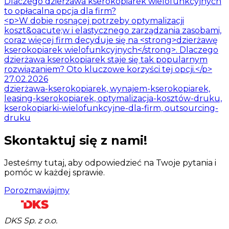
Dlaczego dzierżawa kserokopiarek wielofunkcyjnych
to opłacalna opcja dla firm?
<p>W dobie rosnącej potrzeby optymalizacji
koszt&oacute;w i elastycznego zarządzania zasobami,
coraz więcej firm decyduje się na <strong>dzierżawę
kserokopiarek wielofunkcyjnych</strong>. Dlaczego
dzierżawa kserokopiarek staje się tak popularnym
rozwiązaniem? Oto kluczowe korzyści tej opcji.</p>
27.02.2026
dzierżawa-kserokopiarek, wynajem-kserokopiarek,
leasing-kserokopiarek, optymalizacja-kosztów-druku,
kserokopiarki-wielofunkcyjne-dla-firm, outsourcing-
druku
Skontaktuj się z nami!
Jesteśmy tutaj, aby odpowiedzieć na Twoje pytania i
pomóc w każdej sprawie.
Porozmawiajmy
DKS Sp. z o.o.