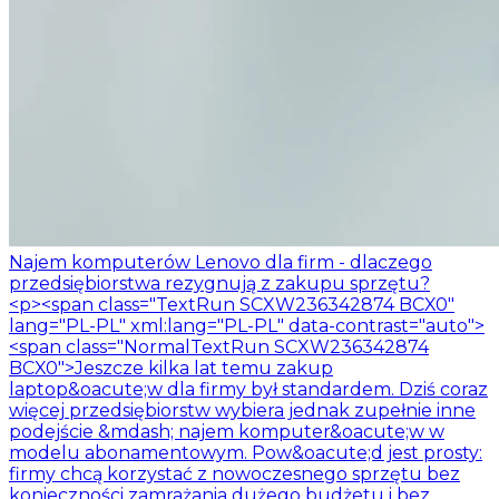
Najem komputerów Lenovo dla firm - dlaczego
przedsiębiorstwa rezygnują z zakupu sprzętu?
<p><span class="TextRun SCXW236342874 BCX0"
lang="PL-PL" xml:lang="PL-PL" data-contrast="auto">
<span class="NormalTextRun SCXW236342874
BCX0">Jeszcze kilka lat temu zakup
laptop&oacute;w dla firmy był standardem. Dziś coraz
więcej przedsiębiorstw wybiera jednak zupełnie inne
podejście &mdash; najem komputer&oacute;w w
modelu abonamentowym. Pow&oacute;d jest prosty:
firmy chcą korzystać z nowoczesnego sprzętu bez
konieczności zamrażania dużego budżetu i bez