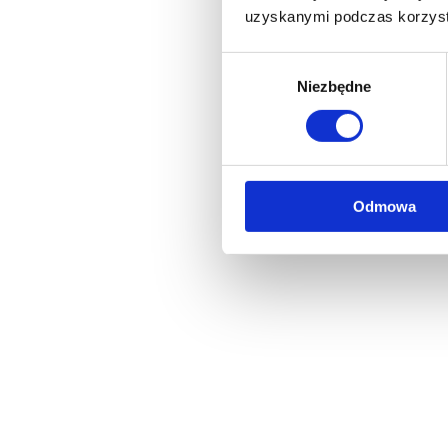
uzyskanymi podczas korzysta
Wybór
Niezbędne
zgody
Odmowa