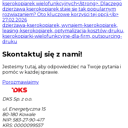
kserokopiarek wielofunkcyjnych</strong>. Dlaczego
dzierżawa kserokopiarek staje się tak popularnym
rozwiązaniem? Oto kluczowe korzyści tej opcji.</p>
27.02.2026
dzierżawa-kserokopiarek, wynajem-kserokopiarek,
leasing-kserokopiarek, optymalizacja-kosztów-druku,
kserokopiarki-wielofunkcyjne-dla-firm, outsourcing-
druku
Skontaktuj się z nami!
Jesteśmy tutaj, aby odpowiedzieć na Twoje pytania i
pomóc w każdej sprawie.
Porozmawiajmy
DKS Sp. z o.o.
ul. Energetyczna 15
80-180
Kowale
NIP: 583-27-90-417
KRS: 0000099557