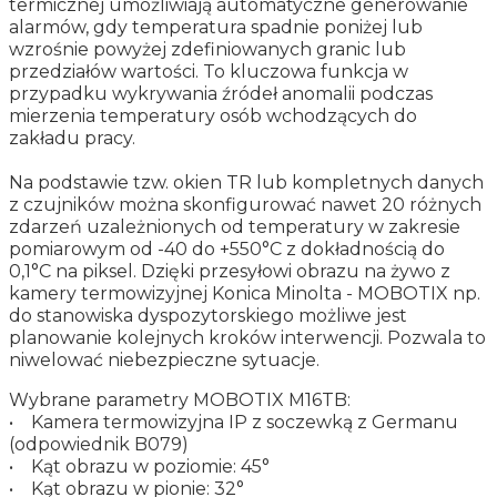
termicznej umożliwiają automatyczne generowanie
alarmów, gdy temperatura spadnie poniżej lub
wzrośnie powyżej zdefiniowanych granic lub
przedziałów wartości. To kluczowa funkcja w
przypadku wykrywania źródeł anomalii podczas
mierzenia temperatury osób wchodzących do
zakładu pracy.
Na podstawie tzw. okien TR lub kompletnych danych
z czujników można skonfigurować nawet 20 różnych
zdarzeń uzależnionych od temperatury w zakresie
pomiarowym od -40 do +550°C z dokładnością do
0,1°C na piksel. Dzięki przesyłowi obrazu na żywo z
kamery termowizyjnej Konica Minolta - MOBOTIX np.
do stanowiska dyspozytorskiego możliwe jest
planowanie kolejnych kroków interwencji. Pozwala to
niwelować niebezpieczne sytuacje.
Wybrane parametry MOBOTIX M16TB:
• Kamera termowizyjna IP z soczewką z Germanu
(odpowiednik B079)
• Kąt obrazu w poziomie: 45°
• Kąt obrazu w pionie: 32°