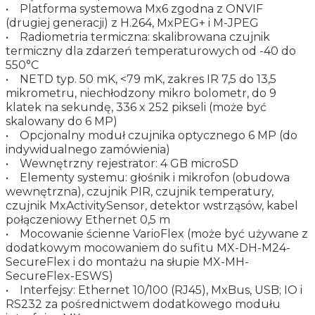
• Platforma systemowa Mx6 zgodna z ONVIF
(drugiej generacji) z H.264, MxPEG+ i M-JPEG
• Radiometria termiczna: skalibrowana czujnik
termiczny dla zdarzeń temperaturowych od -40 do
550°C
• NETD typ. 50 mK, <79 mK, zakres IR 7,5 do 13,5
mikrometru, niechłodzony mikro bolometr, do 9
klatek na sekundę, 336 x 252 pikseli (może być
skalowany do 6 MP)
• Opcjonalny moduł czujnika optycznego 6 MP (do
indywidualnego zamówienia)
• Wewnętrzny rejestrator: 4 GB microSD
• Elementy systemu: głośnik i mikrofon (obudowa
wewnętrzna), czujnik PIR, czujnik temperatury,
czujnik MxActivitySensor, detektor wstrząsów, kabel
połączeniowy Ethernet 0,5 m
• Mocowanie ścienne VarioFlex (może być używane z
dodatkowym mocowaniem do sufitu MX-DH-M24-
SecureFlex i do montażu na słupie MX-MH-
SecureFlex-ESWS)
• Interfejsy: Ethernet 10/100 (RJ45), MxBus, USB; IO i
RS232 za pośrednictwem dodatkowego modułu