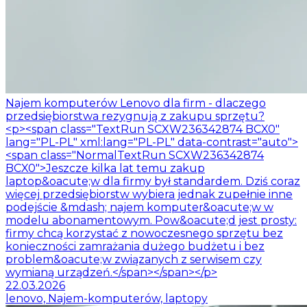
Najem komputerów Lenovo dla firm - dlaczego
przedsiębiorstwa rezygnują z zakupu sprzętu?
<p><span class="TextRun SCXW236342874 BCX0"
lang="PL-PL" xml:lang="PL-PL" data-contrast="auto">
<span class="NormalTextRun SCXW236342874
BCX0">Jeszcze kilka lat temu zakup
laptop&oacute;w dla firmy był standardem. Dziś coraz
więcej przedsiębiorstw wybiera jednak zupełnie inne
podejście &mdash; najem komputer&oacute;w w
modelu abonamentowym. Pow&oacute;d jest prosty:
firmy chcą korzystać z nowoczesnego sprzętu bez
konieczności zamrażania dużego budżetu i bez
problem&oacute;w związanych z serwisem czy
wymianą urządzeń.</span></span></p>
22.03.2026
lenovo, Najem-komputerów, laptopy