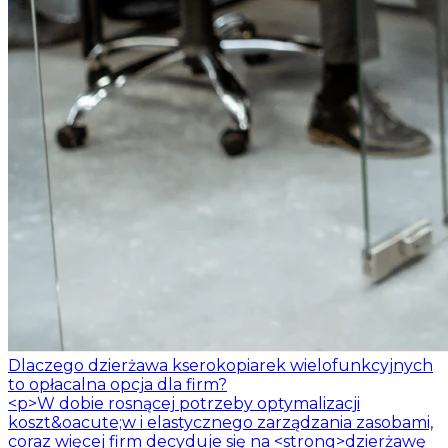
Dlaczego dzierżawa kserokopiarek wielofunkcyjnych
to opłacalna opcja dla firm?
<p>W dobie rosnącej potrzeby optymalizacji
koszt&oacute;w i elastycznego zarządzania zasobami,
coraz więcej firm decyduje się na <strong>dzierżawę