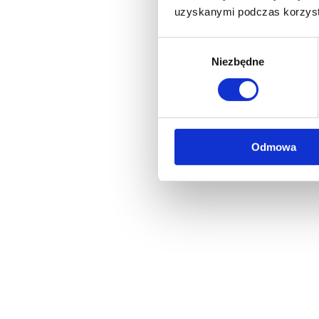
uzyskanymi podczas korzysta
Wybór
Niezbędne
zgody
Odmowa