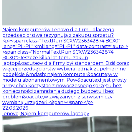
Najem komputerów Lenovo dla firm - dlaczego
przedsiębiorstwa rezygnują z zakupu sprzętu?
<p><span class="TextRun SCXW236342874 BCX0"
lang="PL-PL" xml:lang="PL-PL" data-contrast="auto">
<span class="NormalTextRun SCXW236342874
BCX0">Jeszcze kilka lat temu zakup
laptop&oacute;w dla firmy był standardem. Dziś coraz
więcej przedsiębiorstw wybiera jednak zupełnie inne
podejście &mdash; najem komputer&oacute;w w
modelu abonamentowym. Pow&oacute;d jest prosty:
firmy chcą korzystać z nowoczesnego sprzętu bez
konieczności zamrażania dużego budżetu i bez
problem&oacute;w związanych z serwisem czy
wymianą urządzeń.</span></span></p>
22.03.2026
lenovo, Najem-komputerów, laptopy