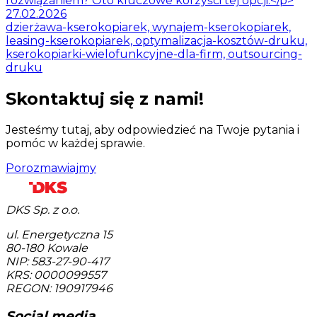
rozwiązaniem? Oto kluczowe korzyści tej opcji.</p>
27.02.2026
dzierżawa-kserokopiarek, wynajem-kserokopiarek,
leasing-kserokopiarek, optymalizacja-kosztów-druku,
kserokopiarki-wielofunkcyjne-dla-firm, outsourcing-
druku
Skontaktuj się z nami!
Jesteśmy tutaj, aby odpowiedzieć na Twoje pytania i
pomóc w każdej sprawie.
Porozmawiajmy
DKS Sp. z o.o.
ul. Energetyczna 15
80-180
Kowale
NIP: 583-27-90-417
KRS: 0000099557
REGON: 190917946
Social media