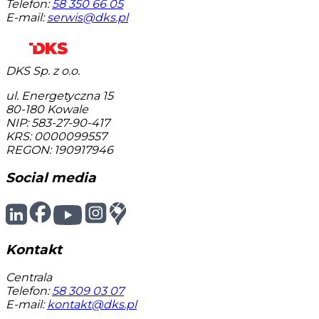
Telefon:
58 350 66 05
E-mail:
serwis@dks.pl
DKS Sp. z o.o.
ul. Energetyczna 15
80-180
Kowale
NIP: 583-27-90-417
KRS: 0000099557
REGON: 190917946
Social media
Kontakt
Centrala
Telefon:
58 309 03 07
E-mail:
kontakt@dks.pl