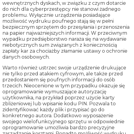
wewnętrznych dyskach, w związku z czym dotarcie
do nich dla cyberprzestępcy nie stanowi żadnego
problemu. Wyłącznie urządzenia posiadające
możliwość wydruku poufnego stają się w pełni
bezpiecznym sprzętem do przesyłania i przenoszenia
na papier najważniejszych informacji. W przeciwnym
wypadku przedsiębiorstwo naraża się na wydawanie
niebotycznych sum związanych z koniecznością
zapłaty kar za chociażby złamanie ustawy o ochronie
danych osobowych.
Warto również ustrzec swoje urządzenie drukujące
nie tylko przed atakiem cyfrowym, ale także przed
przedostaniem się poufnych informacji do osób
trzecich. Nieocenione w tym przypadku okazuje się
oprogramowanie wymuszające autoryzację
użytkownika, na przykład poprzez użycie karty
zbliżeniowej lub wpisanie kodu PIN. Pozwala to
zidentyfikować każdy plik i przypisać go do
konkretnego autora. Dodatkowo wyposażenie
swojego wielofunkcyjnego sprzętu w odpowiednie
oprogramowanie umożliwia bardzo precyzyjne
zarządzanie kosztami. Ponadto możliwość wydruku