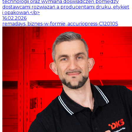
technologii oraz wymiana doświadczeń pomiędzy
dostawcami rozwiązań a producentami druku, etykiet
i opakowań.</p>
16.02.2026
remadays, biznes-w-formie, accuriopress-C12010S