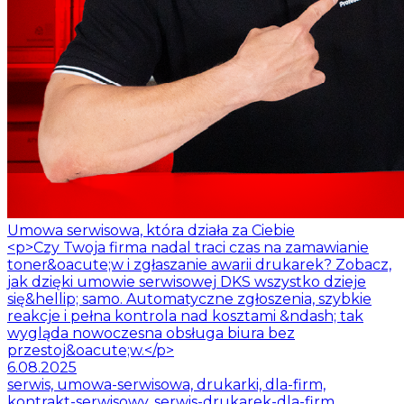
Umowa serwisowa, która działa za Ciebie
<p>Czy Twoja firma nadal traci czas na zamawianie
toner&oacute;w i zgłaszanie awarii drukarek? Zobacz,
jak dzięki umowie serwisowej DKS wszystko dzieje
się&hellip; samo. Automatyczne zgłoszenia, szybkie
reakcje i pełna kontrola nad kosztami &ndash; tak
wygląda nowoczesna obsługa biura bez
przestoj&oacute;w.</p>
6.08.2025
serwis, umowa-serwisowa, drukarki, dla-firm,
kontrakt-serwisowy, serwis-drukarek-dla-firm