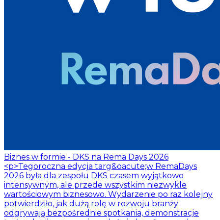
Biznes w formie - DKS na Rema Days 2026
<p>Tegoroczna edycja targ&oacute;w RemaDays
2026 była dla zespołu DKS czasem wyjątkowo
intensywnym, ale przede wszystkim niezwykle
wartościowym biznesowo. Wydarzenie po raz kolejny
potwierdziło, jak dużą rolę w rozwoju branży
odgrywają bezpośrednie spotkania, demonstracje