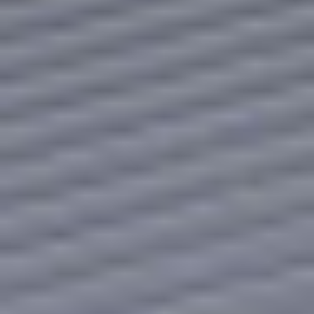
Smukły i lekki SD One+ jest atrakcyjnym atutem biura
i jest łatwy w transporcie, gdy zajdzie taka potrzeba.
Skaner wielkoformatowy SD One+ jest dostępny w
dwóch wariantach szerokości: 24 i 36 cali i jest
wyposażony w oprogramowanie do skanowania
Nextimage FREE.
Skontaktuj się z nami!
Jesteśmy tutaj, aby odpowiedzieć na Twoje pytania i
pomóc w każdej sprawie.
Porozmawiajmy
DKS Sp. z o.o.
ul. Energetyczna 15
80-180
Kowale
NIP: 583-27-90-417
KRS: 0000099557
REGON: 190917946