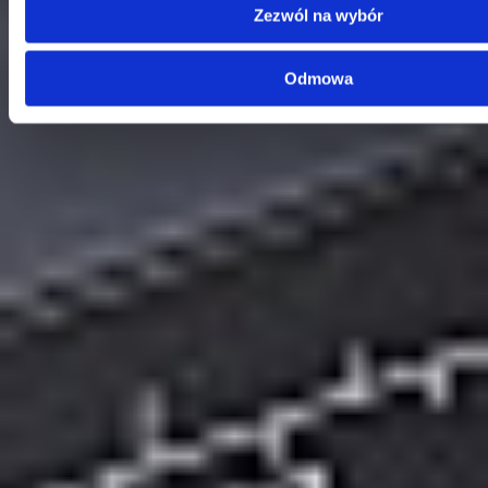
E-mail:
kontakt@dks.pl
Zezwól na wybór
Dział Obsługi Klienta
Telefon:
58 350 66 05
Odmowa
E-mail:
serwis@dks.pl
Szybkie menu
O nas