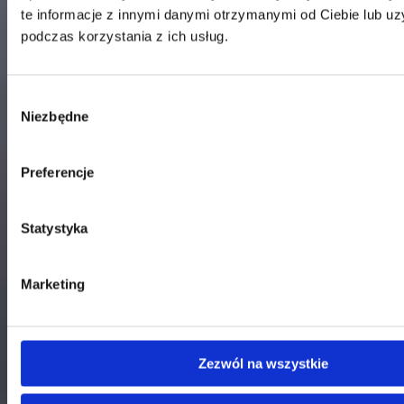
Dział Obsługi Klienta
te informacje z innymi danymi otrzymanymi od Ciebie lub u
Telefon:
58 350 66 05
podczas korzystania z ich usług.
E-mail:
serwis@dks.pl
Wybór
DKS Sp. z o.o.
Niezbędne
zgody
ul. Energetyczna 15
80-180
Kowale
Preferencje
NIP: 583-27-90-417
KRS: 0000099557
REGON: 190917946
Statystyka
Social media
Marketing
Kontakt
Zezwól na wszystkie
Centrala
Telefon:
58 309 03 07