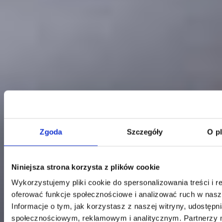
Zgoda
Szczegóły
O p
Niniejsza strona korzysta z plików cookie
Kontakt
Wykorzystujemy pliki cookie do spersonalizowania treści i r
Centrala
oferować funkcje społecznościowe i analizować ruch w nasze
Telefon:
58 309 03 07
Informacje o tym, jak korzystasz z naszej witryny, udostęp
E-mail:
kontakt@dks.pl
społecznościowym, reklamowym i analitycznym. Partnerzy