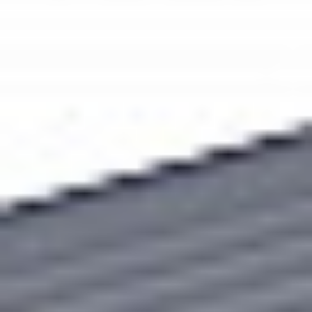
Contex
SD One+ 36
Skontaktuj się z nami
Opis
Do pobrania
Nabiurkowe skanery wielkoformatowe. Oszczędzaj
przestrzeń w biurze i czas poświęcany na skanowanie
dużych rysunków inżynieryjnych i budowlanych. SD
One+ to nabiurkowy skaner wielkoformatowy
wyposażony w funkcje ułatwiające pracę niewielkich
grup roboczych związanych z branżami CAD i GIS.