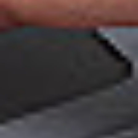
Ochrona sygnalistów