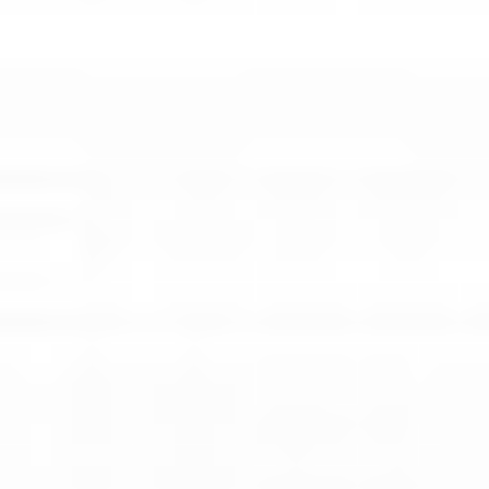
Home
>
Oferta
>
Produkty
>
Sd One 36