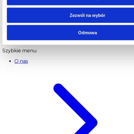
Centrala
Telefon:
58 309 03 07
Zezwól na wybór
E-mail:
kontakt@dks.pl
Dział Obsługi Klienta
Odmowa
Telefon:
58 350 66 05
E-mail:
serwis@dks.pl
Szybkie menu
O nas