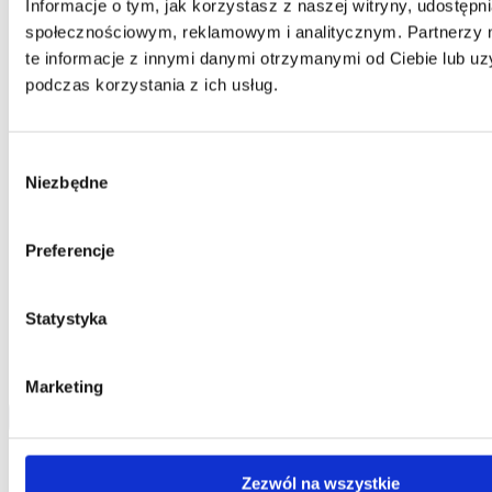
Informacje o tym, jak korzystasz z naszej witryny, udostęp
Telefon:
58 309 03 07
E-mail:
kontakt@dks.pl
społecznościowym, reklamowym i analitycznym. Partnerzy
te informacje z innymi danymi otrzymanymi od Ciebie lub u
Dział Obsługi Klienta
podczas korzystania z ich usług.
Telefon:
58 350 66 05
E-mail:
serwis@dks.pl
Wybór
Niezbędne
zgody
DKS Sp. z o.o.
ul. Energetyczna 15
Preferencje
80-180
Kowale
NIP: 583-27-90-417
KRS: 0000099557
REGON: 190917946
Statystyka
Social media
Marketing
Kontakt
Zezwól na wszystkie