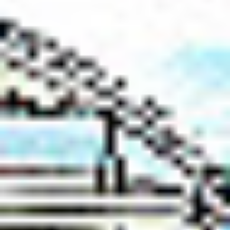
DKS Sp. z o.o.
ul. Energetyczna 15
80-180
Kowale
NIP: 583-27-90-417
KRS: 0000099557
REGON: 190917946
Social media
Szybkie menu
O nas