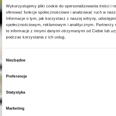
Wykorzystujemy pliki cookie do spersonalizowania treści i r
oferować funkcje społecznościowe i analizować ruch w nasze
Kontakt
Informacje o tym, jak korzystasz z naszej witryny, udostęp
Centrala
społecznościowym, reklamowym i analitycznym. Partnerzy
Telefon:
58 309 03 07
te informacje z innymi danymi otrzymanymi od Ciebie lub u
E-mail:
kontakt@dks.pl
podczas korzystania z ich usług.
Dział Obsługi Klienta
Telefon:
58 350 66 05
E-mail:
serwis@dks.pl
Wybór
Niezbędne
zgody
DKS Sp. z o.o.
Preferencje
ul. Energetyczna 15
80-180
Kowale
NIP: 583-27-90-417
Statystyka
KRS: 0000099557
REGON: 190917946
Marketing
Social media