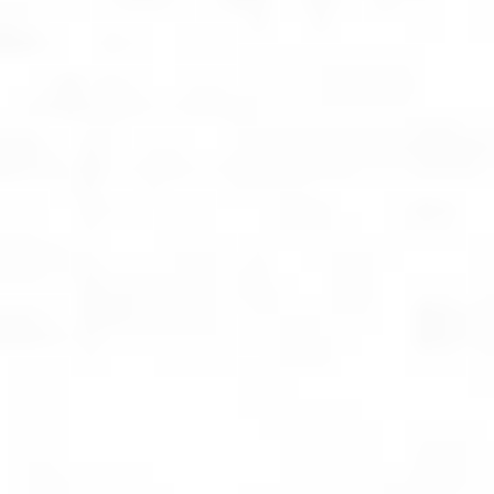
Rozwiązania Video
XSM Medyk
Materiały eksploatacyjne
Serwis
Zgłoszenie serwisowe
Serwis urządzeń wielofunkcyjnych
Serwis urządzeń produkcyjnych
Serwis urządzeń wielkoformatowych
Kontrakt Obsługi Serwisowej
O firmie
DKS
Oddziały
Kariera
Certyfikaty
Blog
Strefa Klienta
Eksport
Kontakt