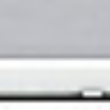
wszystkich modeli serii HD Ultra. ScanStation PRO
umożliwia najbardziej skuteczne skanowanie,
kopiowanie, zapisywanie i archiwizację dowolnego
dokumentu wielkoformatowego. Contex ScanStation
PRO to unikalna technologia, która przyspiesza cały
proces o 30%, zwiększa wydajność i zmniejsza koszty
użytkowania. Może współpracować z każdą
infrastrukturą informatyczną. Idealny jako
samodzielne urządzenie służące do skanowania lub w
połączeniu z wybranymi drukarkami. Pozwalająca na
dopasowanie elastyczna konfiguracja umożliwia
umieszczenie skanera obok plotera lub pozwala
zaoszczędzić miejsce dzięki opcji wysokiej podstawy,
która pozwoli na jego ustawienie nad ploterem.</>
Skontaktuj się z nami!
Jesteśmy tutaj, aby odpowiedzieć na Twoje pytania i
pomóc w każdej sprawie.
Porozmawiajmy