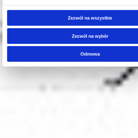
Zezwól na wszystkie
Kontakt
Zezwól na wybór
Centrala
Telefon:
58 309 03 07
E-mail:
kontakt@dks.pl
Odmowa
Dział Obsługi Klienta
Telefon:
58 350 66 05
E-mail:
serwis@dks.pl
Szybkie menu
O nas