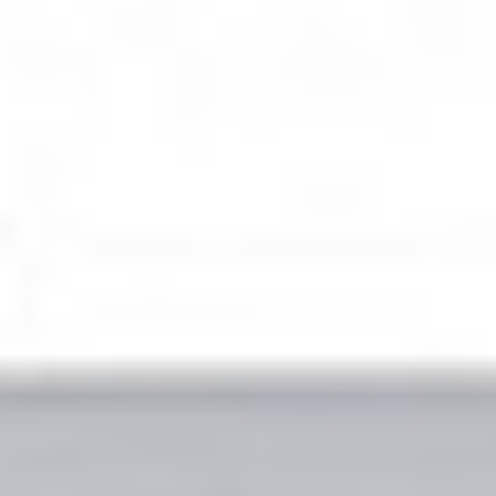
Contex
HD Ultra 3650
ScanStation PRO
Skontaktuj się z nami
Opis
Do pobrania
Skanery serii HD Ultra mogą zostać wyposażone w
pakiet ScanStation PRO, tworzący wydajny system
skanująco-kopiujący. Opcja ta dostępna jest dla