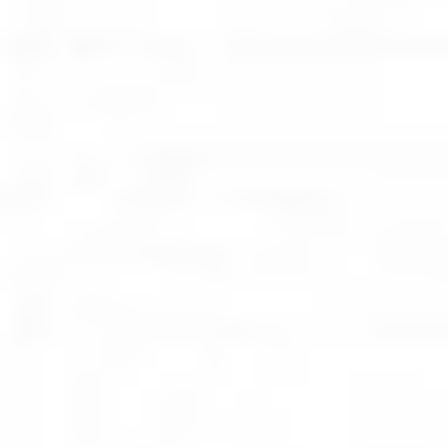
Home
>
Oferta
>
Produkty
>
Hd Ultra 3650
Scanstation Pro