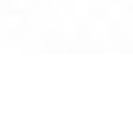
Skontaktuj się z nami!
Jesteśmy tutaj, aby odpowiedzieć na Twoje pytania i
pomóc w każdej sprawie.
Porozmawiajmy