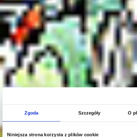
Klauzula Ochrony Danych / Data Protection
Zgoda
Szczegóły
O p
Niniejsza strona korzysta z plików cookie