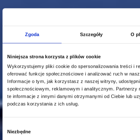
Zgoda
Szczegóły
O p
Niniejsza strona korzysta z plików cookie
Wykorzystujemy pliki cookie do spersonalizowania treści i r
oferować funkcje społecznościowe i analizować ruch w nasze
Informacje o tym, jak korzystasz z naszej witryny, udostęp
społecznościowym, reklamowym i analitycznym. Partnerzy
te informacje z innymi danymi otrzymanymi od Ciebie lub u
podczas korzystania z ich usług.
Kontakt
Centrala
Telefon:
58 309 03 07
Wybór
E-mail:
kontakt@dks.pl
Niezbędne
zgody