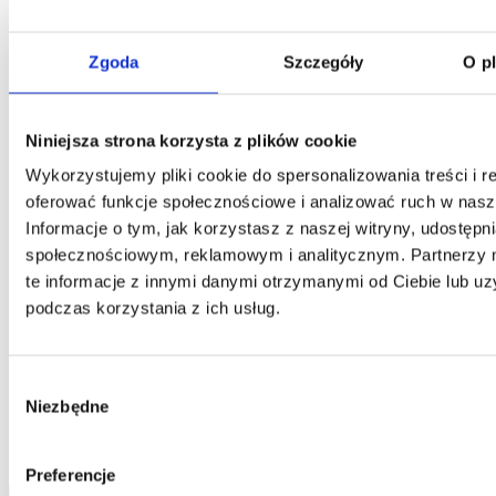
Kontakt
Zgoda
Szczegóły
O p
Centrala
Telefon:
58 309 03 07
E-mail:
kontakt@dks.pl
Niniejsza strona korzysta z plików cookie
Dział Obsługi Klienta
Telefon:
58 350 66 05
Wykorzystujemy pliki cookie do spersonalizowania treści i r
E-mail:
serwis@dks.pl
oferować funkcje społecznościowe i analizować ruch w nasze
Informacje o tym, jak korzystasz z naszej witryny, udostęp
społecznościowym, reklamowym i analitycznym. Partnerzy
DKS Sp. z o.o.
te informacje z innymi danymi otrzymanymi od Ciebie lub u
podczas korzystania z ich usług.
ul. Energetyczna 15
80-180
Kowale
NIP: 583-27-90-417
KRS: 0000099557
Wybór
REGON: 190917946
Niezbędne
zgody
Social media
Preferencje