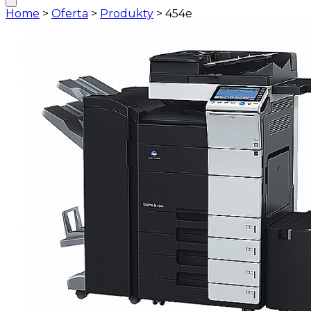
Home
>
Oferta
>
Produkty
>
454e