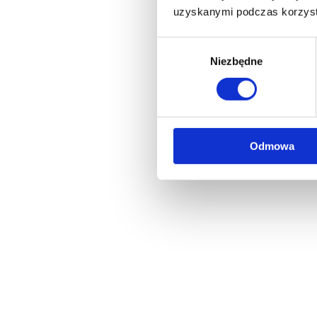
uzyskanymi podczas korzysta
Wybór
Niezbędne
zgody
Odmowa