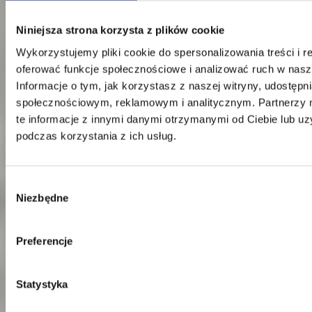
Niniejsza strona korzysta z plików cookie
Wykorzystujemy pliki cookie do spersonalizowania treści i r
oferować funkcje społecznościowe i analizować ruch w nasze
Informacje o tym, jak korzystasz z naszej witryny, udostęp
społecznościowym, reklamowym i analitycznym. Partnerzy
te informacje z innymi danymi otrzymanymi od Ciebie lub u
Klauzula Ochrony Danych / Data Protection
podczas korzystania z ich usług.
Wybór
Niezbędne
zgody
Preferencje
Statystyka