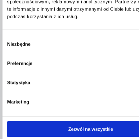
społecznościowym, reklamowym i analitycznym. Partnerzy
Dział Obsługi Klienta
te informacje z innymi danymi otrzymanymi od Ciebie lub u
Telefon:
58 350 66 05
podczas korzystania z ich usług.
E-mail:
serwis@dks.pl
Wybór
DKS Sp. z o.o.
Niezbędne
zgody
ul. Energetyczna 15
80-180
Kowale
Preferencje
NIP: 583-27-90-417
KRS: 0000099557
REGON: 190917946
Statystyka
Social media
Marketing
Kontakt
Zezwól na wszystkie
Centrala