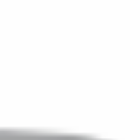
Rozwiązania Video
XSM Medyk
Materiały eksploatacyjne
Serwis
Zgłoszenie serwisowe
Serwis urządzeń wielofunkcyjnych
Serwis urządzeń produkcyjnych
Serwis urządzeń wielkoformatowych
Kontrakt Obsługi Serwisowej
O firmie
DKS
Oddziały
Kariera
Certyfikaty
Blog
Strefa Klienta
Eksport
Kontakt