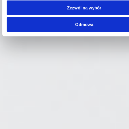
Telefon:
58 309 03 07
E-mail:
kontakt@dks.pl
Zezwól na wybór
Dział Obsługi Klienta
Telefon:
58 350 66 05
Odmowa
E-mail:
serwis@dks.pl
Szybkie menu
O nas