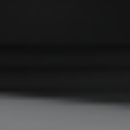
REGON: 190917946
Social media
Szybkie menu
O nas