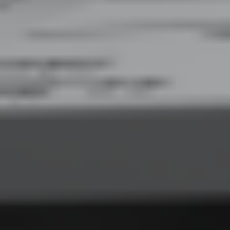
obejmuje wbudowaną łączność w chmurze, co usprawnia pracę.
Standardowe drukowanie dwustronne pozwala zaoszczędzić papier, a
kompleksowe zabezpieczenia Lexmarka pomagają chronić sieć
komputerową i wrażliwe informacje. Opcjonalna taca na 550 arkuszy
oraz wymienna kaseta z tonerem Unison™ gwarantująca do 18 000
stron wydruków** zapewniają dłuższe serie drukowania i większą
elastyczność nośników.
Skontaktuj się z nami!
Jesteśmy tutaj, aby odpowiedzieć na Twoje pytania i
pomóc w każdej sprawie.
Porozmawiajmy
DKS Sp. z o.o.
ul. Energetyczna 15
80-180
Kowale
NIP: 583-27-90-417
KRS: 0000099557