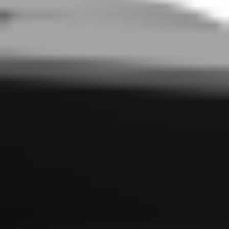
Home
>
Oferta
>
Produkty
>
Xm1342