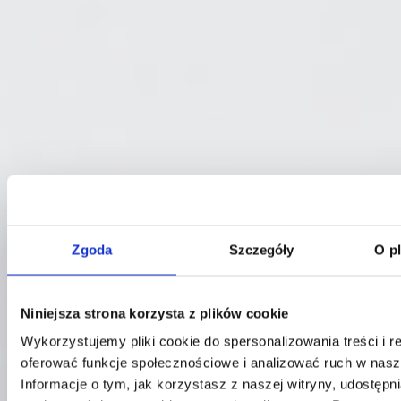
Zgoda
Szczegóły
O p
Niniejsza strona korzysta z plików cookie
Kontakt
Wykorzystujemy pliki cookie do spersonalizowania treści i r
Centrala
oferować funkcje społecznościowe i analizować ruch w nasze
Telefon:
58 309 03 07
Informacje o tym, jak korzystasz z naszej witryny, udostęp
E-mail:
kontakt@dks.pl