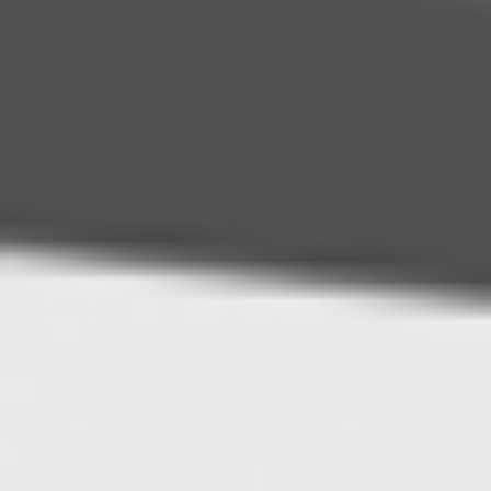
Ochrona sygnalistów