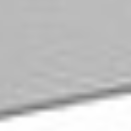
Klauzula Ochrony Danych / Data Protection