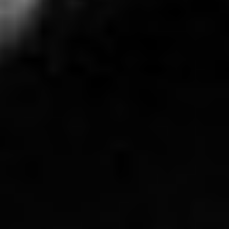
biznesowy. Wydajność na poziomie produkcyjnym wynosząca do 50
stron na minutę, wydruk pierwszej strony w ciągu 7 sekund i
maksymalny miesięczny cykl pracy do 200 000 stron zapewniają
odpowiednie tempo pracy.
Skontaktuj się z nami!
Jesteśmy tutaj, aby odpowiedzieć na Twoje pytania i
pomóc w każdej sprawie.
Porozmawiajmy
DKS Sp. z o.o.
ul. Energetyczna 15
80-180
Kowale
NIP: 583-27-90-417
KRS: 0000099557
REGON: 190917946
Social media