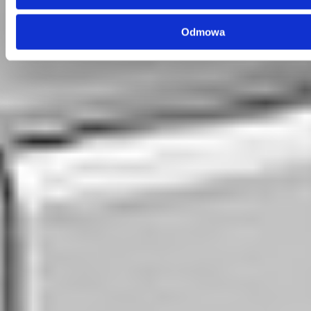
Telefon:
58 350 66 05
E-mail:
serwis@dks.pl
Odmowa
Szybkie menu
O nas