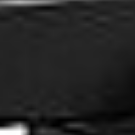
Home
>
Oferta
>
Produkty
>
Xc6152