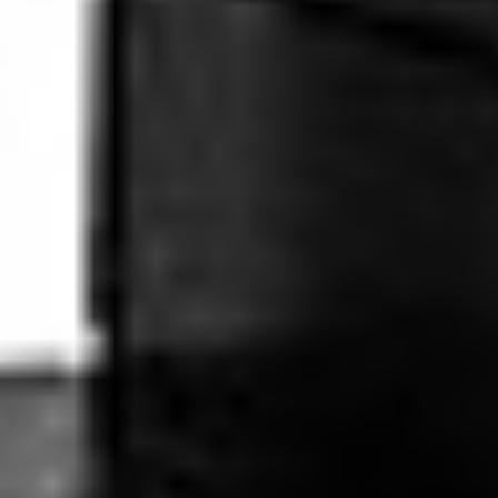
Lexmark
XC6152
Skontaktuj się z nami
Opis
Do pobrania
Kolorowe urządzenie wielofunkcyjne A4 Lexmark XC6152de pozwala
podnieść produktywność bez zajmowania miejsca. Zainstalowane
oprogramowanie, które można konfigurować, ułatwia realizowanie
zadań i usprawnia procesy. Profesjonalne kolory i dużą moc
przetwarzania połączono z możliwością zwiększania pojemności
podajników i opcjami wykończeniowymi, aby stworzyć wydajny model