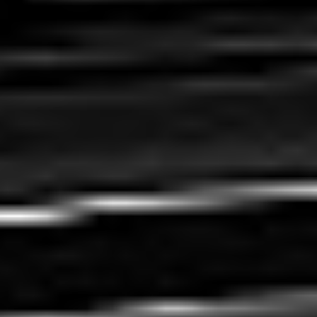
Rozwiązania Video
XSM Medyk
Materiały eksploatacyjne
Serwis
Zgłoszenie serwisowe
Serwis urządzeń wielofunkcyjnych
Serwis urządzeń produkcyjnych
Serwis urządzeń wielkoformatowych
Kontrakt Obsługi Serwisowej
O firmie
DKS
Oddziały
Kariera
Certyfikaty
Blog
Strefa Klienta
Eksport
Kontakt