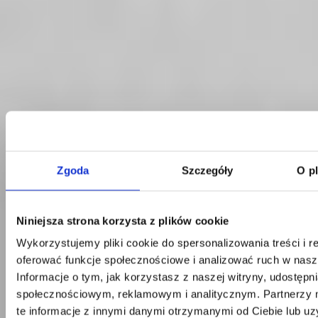
Zgoda
Szczegóły
O p
Kontakt
Niniejsza strona korzysta z plików cookie
Centrala
Wykorzystujemy pliki cookie do spersonalizowania treści i r
Telefon:
58 309 03 07
oferować funkcje społecznościowe i analizować ruch w nasze
E-mail:
kontakt@dks.pl
Informacje o tym, jak korzystasz z naszej witryny, udostęp
społecznościowym, reklamowym i analitycznym. Partnerzy
Dział Obsługi Klienta
Telefon:
58 350 66 05
te informacje z innymi danymi otrzymanymi od Ciebie lub u