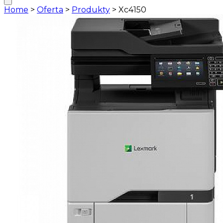
Home
>
Oferta
>
Produkty
>
Xc4150