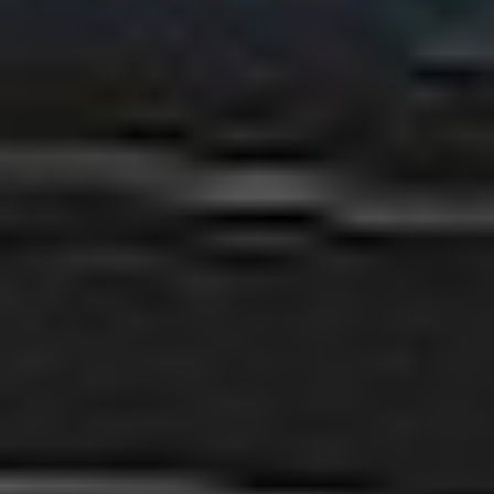
nagrzewającej się grzałce utrwalającej urządzenie XC4140 drukuje
pierwszą stronę w czerni w 6 sekund, a w kolorze w czasie zaledwie 6,5
sekundy. Szybkość drukowania sięgająca 38 stron na minutę sprawia, że
urządzenie Lexmark XC4140 stanowi doskonałe wsparcie w realizacji
wszelkich zadań biznesowych.
Skontaktuj się z nami!
Jesteśmy tutaj, aby odpowiedzieć na Twoje pytania i
pomóc w każdej sprawie.
Porozmawiajmy
DKS Sp. z o.o.
ul. Energetyczna 15
80-180
Kowale
NIP: 583-27-90-417
KRS: 0000099557
REGON: 190917946