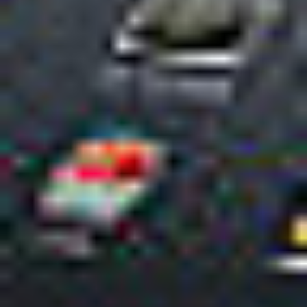
Lexmark
XC4140
Skontaktuj się z nami
Opis
Do pobrania
Trwałe i łatwe w obsłudze urządzenie wielofunkcyjne Lexmark XC4140
gwarantuje niezrównaną jakość wydruku, zabezpieczenia klasy
korporacyjnej oraz integrację z inteligentnym ekosystemem urządzeń
wielofunkcyjnych Lexmarka, a wszystko to w prostej, kompaktowej i
funkcjonalnej obudowie. Dzięki czterordzeniowemu procesorowi o
częstotliwości 1,2 GHz, maksymalnie 4 GB pamięci i błyskawicznie