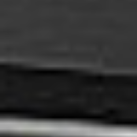
Rozwiązania Video
XSM Medyk
Materiały eksploatacyjne
Serwis
Zgłoszenie serwisowe
Serwis urządzeń wielofunkcyjnych
Serwis urządzeń produkcyjnych
Serwis urządzeń wielkoformatowych
Kontrakt Obsługi Serwisowej
O firmie
DKS
Oddziały
Kariera
Certyfikaty
Blog
Strefa Klienta
Eksport
Kontakt