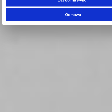
Zezwól na wybór
Dział Obsługi Klienta
Telefon:
58 350 66 05
E-mail:
serwis@dks.pl
Odmowa
Szybkie menu
O nas