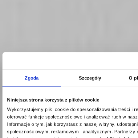
Zgoda
Szczegóły
O p
Kontakt
Niniejsza strona korzysta z plików cookie
Wykorzystujemy pliki cookie do spersonalizowania treści i r
Centrala
Telefon:
58 309 03 07
oferować funkcje społecznościowe i analizować ruch w nasze
E-mail:
kontakt@dks.pl
Informacje o tym, jak korzystasz z naszej witryny, udostęp
społecznościowym, reklamowym i analitycznym. Partnerzy
Dział Obsługi Klienta