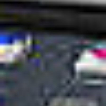
Home
>
Oferta
>
Produkty
>
Xc4140