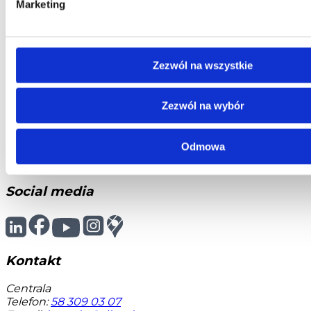
Marketing
Dział Obsługi Klienta
Telefon:
58 350 66 05
E-mail:
serwis@dks.pl
Zezwól na wszystkie
DKS Sp. z o.o.
Zezwól na wybór
ul. Energetyczna 15
80-180
Kowale
NIP: 583-27-90-417
Odmowa
KRS: 0000099557
REGON: 190917946
Social media
Kontakt
Centrala
Telefon:
58 309 03 07