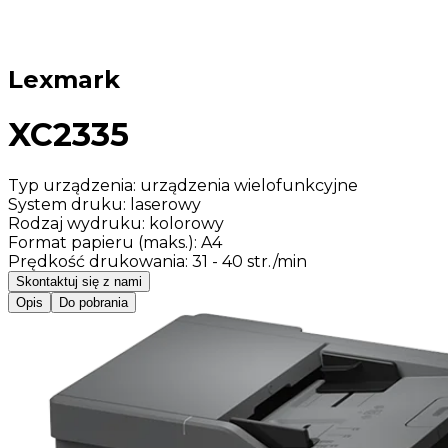
Lexmark
XC2335
Typ urządzenia
:
urządzenia wielofunkcyjne
System druku
:
laserowy
Rodzaj wydruku
:
kolorowy
Format papieru (maks.)
:
A4
Prędkość drukowania
:
31 - 40 str./min
Skontaktuj się z nami
Opis
Do pobrania