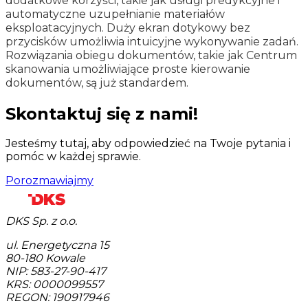
dodatkowe korzyści, takie jak usługi predykcyjne i
automatyczne uzupełnianie materiałów
eksploatacyjnych. Duży ekran dotykowy bez
przycisków umożliwia intuicyjne wykonywanie zadań.
Rozwiązania obiegu dokumentów, takie jak Centrum
skanowania umożliwiające proste kierowanie
dokumentów, są już standardem.
Skontaktuj się z nami!
Jesteśmy tutaj, aby odpowiedzieć na Twoje pytania i
pomóc w każdej sprawie.
Porozmawiajmy
DKS Sp. z o.o.
ul. Energetyczna 15
80-180
Kowale
NIP: 583-27-90-417
KRS: 0000099557
REGON: 190917946