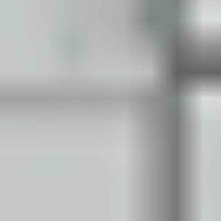
Ochrona sygnalistów
Klauzula Ochrony Danych / Data Protection