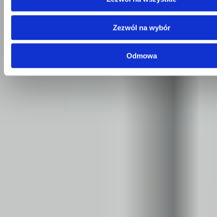
Centrala
Telefon:
58 309 03 07
Zezwól na wybór
E-mail:
kontakt@dks.pl
Dział Obsługi Klienta
Odmowa
Telefon:
58 350 66 05
E-mail:
serwis@dks.pl
Szybkie menu
O nas