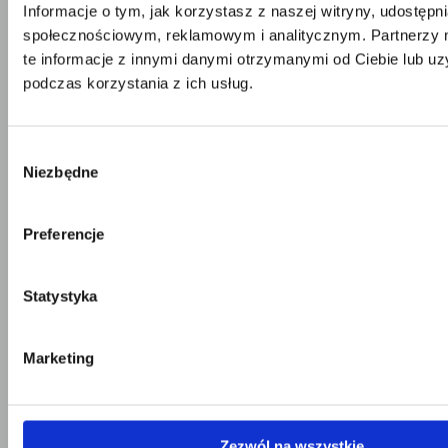
Informacje o tym, jak korzystasz z naszej witryny, udostęp
Telefon:
58 309 03 07
E-mail:
kontakt@dks.pl
społecznościowym, reklamowym i analitycznym. Partnerzy
te informacje z innymi danymi otrzymanymi od Ciebie lub u
Dział Obsługi Klienta
podczas korzystania z ich usług.
Telefon:
58 350 66 05
E-mail:
serwis@dks.pl
Wybór
Niezbędne
zgody
DKS Sp. z o.o.
ul. Energetyczna 15
Preferencje
80-180
Kowale
NIP: 583-27-90-417
KRS: 0000099557
Statystyka
REGON: 190917946
Social media
Marketing
Kontakt
Zezwól na wszystkie