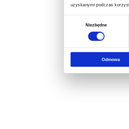
uzyskanymi podczas korzysta
Wybór
Niezbędne
zgody
Odmowa