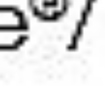
Rozwiązania Video
XSM Medyk
Materiały eksploatacyjne
Serwis
Zgłoszenie serwisowe
Serwis urządzeń wielofunkcyjnych
Serwis urządzeń produkcyjnych
Serwis urządzeń wielkoformatowych
Kontrakt Obsługi Serwisowej
O firmie
DKS
Oddziały
Kariera
Certyfikaty
Blog
Strefa Klienta
Eksport
Kontakt