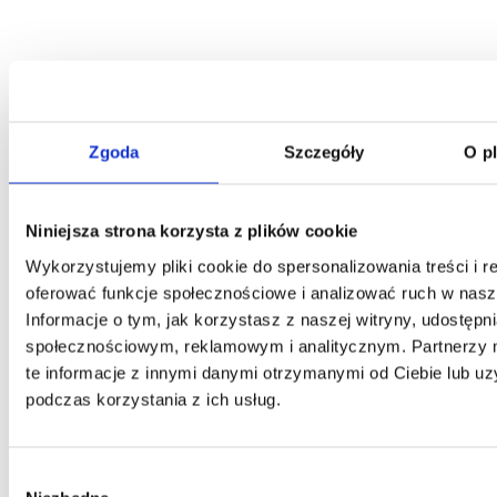
Zgoda
Szczegóły
O p
Klauzula Ochrony Danych / Data Protection
Niniejsza strona korzysta z plików cookie
Wykorzystujemy pliki cookie do spersonalizowania treści i r
oferować funkcje społecznościowe i analizować ruch w nasze
Informacje o tym, jak korzystasz z naszej witryny, udostęp
społecznościowym, reklamowym i analitycznym. Partnerzy
te informacje z innymi danymi otrzymanymi od Ciebie lub u
podczas korzystania z ich usług.
Wybór