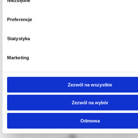
Niezbędne
zgody
Preferencje
Statystyka
Kontakt
Marketing
Centrala
Telefon:
58 309 03 07
E-mail:
kontakt@dks.pl
Zezwól na wszystkie
Dział Obsługi Klienta
Telefon:
58 350 66 05
E-mail:
serwis@dks.pl
Zezwól na wybór
Odmowa
DKS Sp. z o.o.
ul. Energetyczna 15