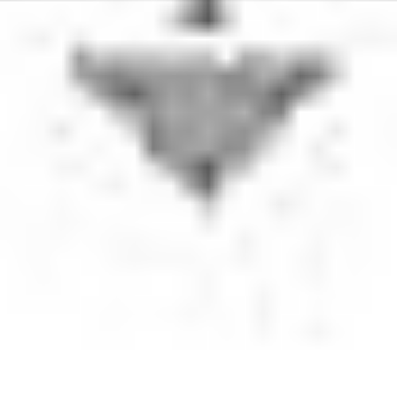
zadań oraz zaawansowane skanowanie;
Modułowy system, który można
skonfigurować pod kątem określonych
potrzeb danej firmy;
Blokowanie urządzenia, do momentu
dokonania uwierzytelnienia przez
użytkownika, przy użyciu odcisku palca, karty
dostępu do drzwi, kodu PIN lub nazwy
użytkownika i hasła;
Zadania są drukowane tylko wtedy, gdy
użytkownik jest obecny przy urządzeniu
wielofunkcyjnym;
Administrator jest automatycznie
powiadamiany o możliwych próbach
naruszania zabezpieczeń, a dowód takiego
naruszenia jest zapisywany w systemie
zarządzania dokumentami
Możliwość ograniczania dostępnych funkcji
na podstawie danych logowania użytkownika