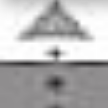
80-180
Kowale
NIP: 583-27-90-417
KRS: 0000099557
REGON: 190917946
Social media
Kontakt
Centrala
Telefon:
58 309 03 07
E-mail:
kontakt@dks.pl
Dział Obsługi Klienta
Telefon:
58 350 66 05
E-mail:
serwis@dks.pl
Szybkie menu
O nas