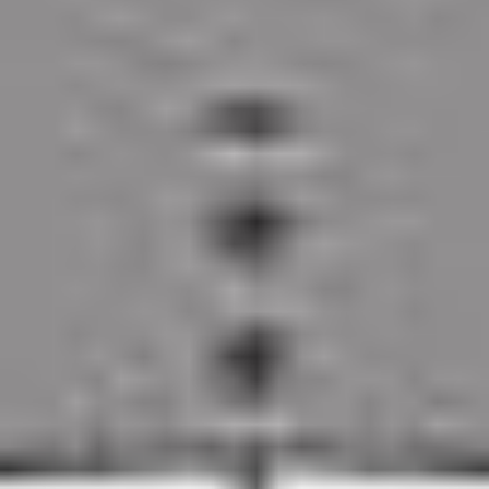
Uzyskaj kontrolę nad drukiem biurowym i zyski z
obiegu dokumentów dzięki jednej platformie.
UniFLOW to dedykowane rozwiązanie do produktów
Canon i wybranych innych producentów urządzeń,
zapewnia pojedynczy modułowy system obejmujący
druk biurowy, skanowanie dokumentów, druk
mobilny, zarządzanie urządzeniem i drukowanie
produkcyjne. Oznacza to, że istnieje tylko jeden
system, którego administrator biznesowy musi się
nauczyć i wesprzeć. Wszyscy użytkownicy, grupy,
reguły, uprawnienia zabezpieczeń i centra kosztów są
zarządzane centralnie. Koszty druku biur i drukarek
można wyraźnie pokazać w jednym raporcie. Czas
poświęcony na konserwację i tworzenie kopii
zapasowych jest znacznie ograniczony, ponieważ
wszystkie funkcje drukowania, skanowania i
zarządzania urządzeniami są spakowane w jednym
systemie.
Zalety rozwiązania uniFLOW w zakresie
bezpieczeństwa wydruków, tworzenie tras dla