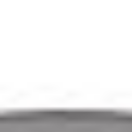
NT-Ware
uniFLOW
Obszar
:
Zarządzanie Drukowaniem
Przeznaczenie
:
System zarządzania drukiem
Skontaktuj się z nami
Opis
Do pobrania
Jedno zintegrowane rozwiązanie implementowane w
infrastrukturze Twojej firmy do zarządzania
wszystkimi zadaniami drukowania i skanowania oraz
urządzeniami.