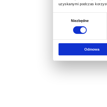
uzyskanymi podczas korzysta
Wybór
Niezbędne
zgody
Odmowa