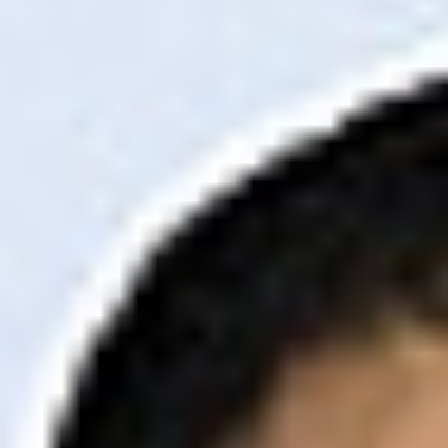
Jesteśmy tutaj, aby odpowiedzieć na Twoje pytania i
pomóc w każdej sprawie.
Porozmawiajmy
DKS Sp. z o.o.
ul. Energetyczna 15
80-180
Kowale
NIP: 583-27-90-417
KRS: 0000099557
REGON: 190917946
Social media
Szybkie menu
O nas