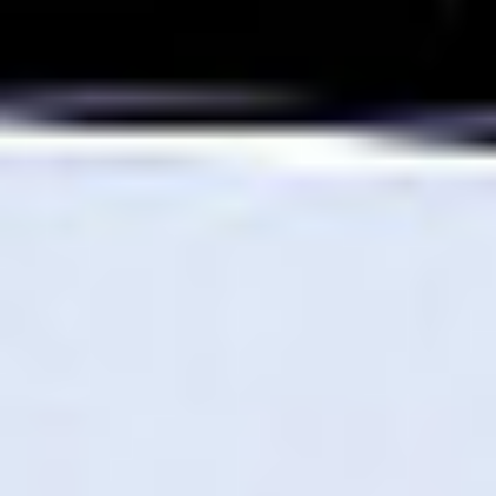
Home
>
Oferta
>
Produkty
>
Sd One Mf 44