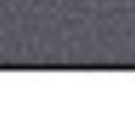
Ochrona sygnalistów