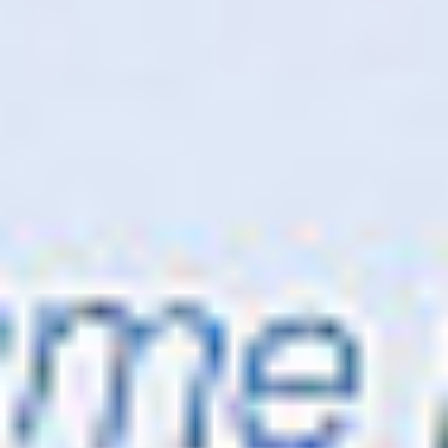
Contex
SD One MF 44
Skontaktuj się z nami
Opis
Do pobrania
Jedyny skaner wielkoformatowy z obsługą Wi-Fi.
Przyjazne dla użytkownika i intuicyjne rozwiązanie z
ekranem dotykowym i możliwością zatwierdzania,
zaznaczania i dodawania notatek. SD One MF to nowe
rozwiązanie w dziedzinie urządzeń wielofunkcyjnych.
Koncentruje się na użytkownikach, oferując każdemu