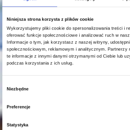
Niniejsza strona korzysta z plików cookie
Wykorzystujemy pliki cookie do spersonalizowania treści i r
oferować funkcje społecznościowe i analizować ruch w nasze
Informacje o tym, jak korzystasz z naszej witryny, udostęp
Kontakt
społecznościowym, reklamowym i analitycznym. Partnerzy
te informacje z innymi danymi otrzymanymi od Ciebie lub u
Centrala
podczas korzystania z ich usług.
Telefon:
58 309 03 07
E-mail:
kontakt@dks.pl
Dział Obsługi Klienta
Wybór
Telefon:
58 350 66 05
Niezbędne
zgody
E-mail:
serwis@dks.pl
Preferencje
DKS Sp. z o.o.
ul. Energetyczna 15
Statystyka
80-180
Kowale