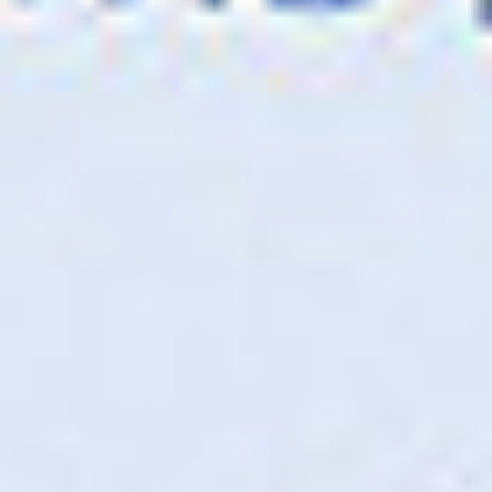
możliwość utworzenia osobistego profilu, w którym
można zapisać indywidualne ustawienia, a następnie
łatwo przesłać je pocztą e-mail lub zapisać w folderze
lokalnym lub chmurze.
Oferujący wiele możliwości skaner SD One MF jest w
pełni zintegrowany z czołowymi markami drukarek,
co gwarantuje elastyczność w wyborze powiązanego
urządzenia.
Wbudowany tablet z ekranem dotykowym pozwala
dodawać zaznaczenia i udostępniać pliki nawet bez
drukowania. To idealne rozwiązanie, gdy liczy się ścisła
kontrola kosztów. Urządzenie SD One MF posiada
zintegrowane oprogramowanie do zarządzania
drukiem, które pozwala monitorować koszt każdego
skanu, kopii i wydruku. Skanowanie do kopiarki,
poczty elektronicznej, sieci, serwera FTP i urządzenia
USB. Importowanie obrazów bezpośrednio na
standardowe tablety.
Skontaktuj się z nami!