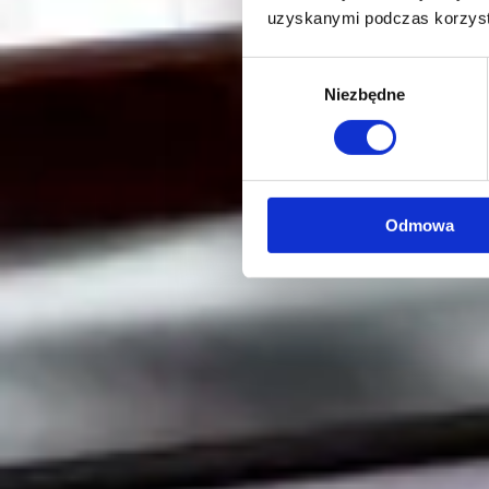
uzyskanymi podczas korzysta
Wybór
Niezbędne
zgody
Odmowa