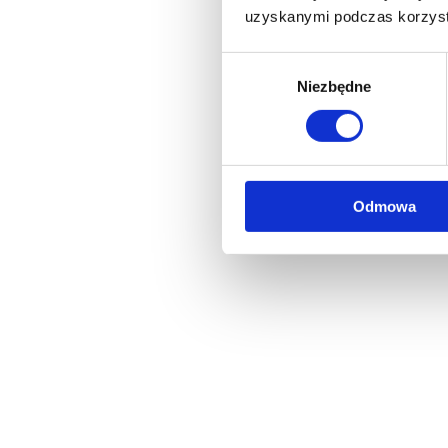
uzyskanymi podczas korzysta
Wybór
Niezbędne
zgody
Odmowa